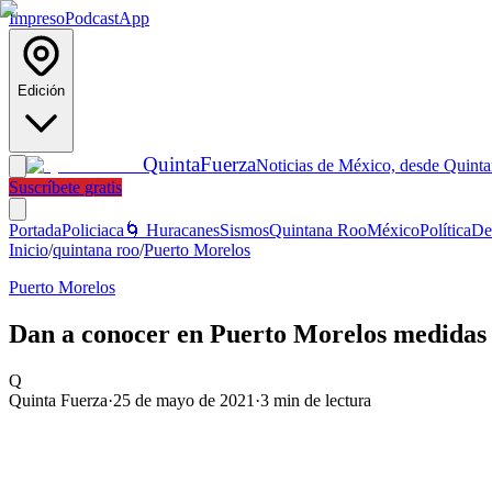
Impreso
Podcast
App
Edición
Quinta
Fuerza
Noticias de México, desde Quint
Suscríbete gratis
Portada
Policiaca
🌀 Huracanes
Sismos
Quintana Roo
México
Política
De
Inicio
/
quintana roo
/
Puerto Morelos
Puerto Morelos
Dan a conocer en Puerto Morelos medidas p
Q
Quinta Fuerza
·
25 de mayo de 2021
·
3
min de lectura