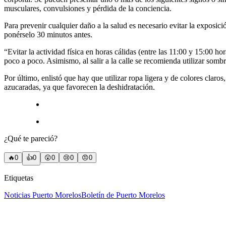
musculares, convulsiones y pérdida de la conciencia.
Para prevenir cualquier daño a la salud es necesario evitar la exposic
ponérselo 30 minutos antes.
“Evitar la actividad física en horas cálidas (entre las 11:00 y 15:00 ho
poco a poco. Asimismo, al salir a la calle se recomienda utilizar somb
Por último, enlistó que hay que utilizar ropa ligera y de colores claros
azucaradas, ya que favorecen la deshidratación.
¿Qué te pareció?
🔥
0
👍
0
😲
0
😢
0
😠
0
Etiquetas
Noticias Puerto Morelos
Boletín de Puerto Morelos