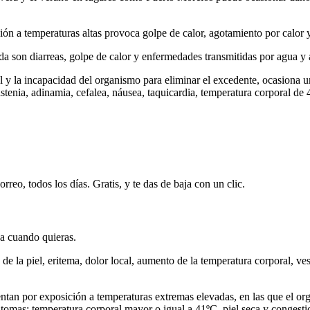
ión a temperaturas altas provoca golpe de calor, agotamiento por calor 
 son diarreas, golpe de calor y enfermedades transmitidas por agua y 
l y la incapacidad del organismo para eliminar el excedente, ocasiona u
stenia, adinamia, cefalea, náusea, taquicardia, temperatura corporal de 
rreo, todos los días. Gratis, y te das de baja con un clic.
ja cuando quieras.
de la piel, eritema, dolor local, aumento de la temperatura corporal, v
ntan por exposición a temperaturas extremas elevadas, en las que el orga
ntomas: temperatura corporal mayor o igual a 41ºC, piel seca y congesti