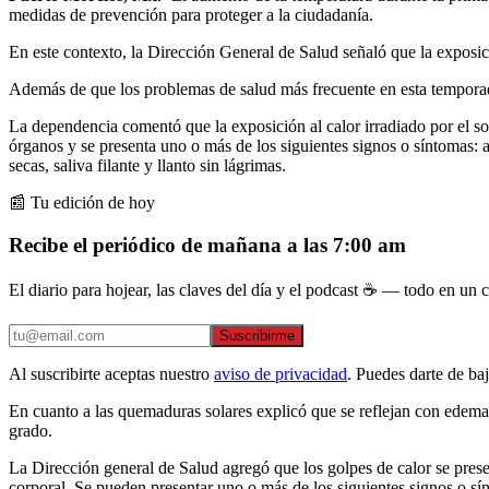
medidas de prevención para proteger a la ciudadanía.
En este contexto, la Dirección General de Salud señaló que la exposic
Además de que los problemas de salud más frecuente en esta temporada
La dependencia comentó que la exposición al calor irradiado por el so
órganos y se presenta uno o más de los siguientes signos o síntomas: a
secas, saliva filante y llanto sin lágrimas.
📰 Tu edición de hoy
Recibe el periódico de mañana a las 7:00 am
El diario para hojear, las claves del día y el podcast ☕ — todo en un co
Suscribirme
Al suscribirte aceptas nuestro
aviso de privacidad
. Puedes darte de ba
En cuanto a las quemaduras solares explicó que se reflejan con edema 
grado.
La Dirección general de Salud agregó que los golpes de calor se prese
corporal. Se pueden presentar uno o más de los siguientes signos o sí