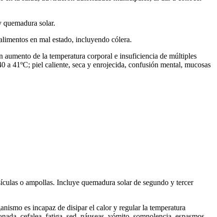
y quemadura solar.
alimentos en mal estado, incluyendo cólera.
n aumento de la temperatura corporal e insuficiencia de múltiples
40 a 41ºC; piel caliente, seca y enrojecida, confusión mental, mucosas
esículas o ampollas. Incluye quemadura solar de segundo y tercer
nismo es incapaz de disipar el calor y regular la temperatura
onada, cefalea, fatiga, sed, náuseas, vómito, somnolencia, espasmos