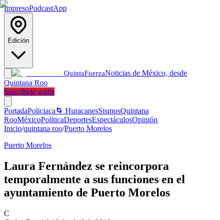
Impreso
Podcast
App
Edición
Noticias de México, desde
Quinta
Fuerza
Quintana Roo
Suscríbete gratis
Portada
Policiaca
🌀 Huracanes
Sismos
Quintana
Roo
México
Política
Deportes
Espectáculos
Opinión
Inicio
/
quintana roo
/
Puerto Morelos
Puerto Morelos
Laura Fernández se reincorpora
temporalmente a sus funciones en el
ayuntamiento de Puerto Morelos
C