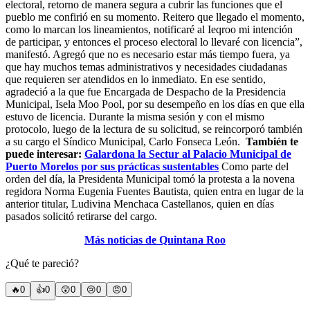
electoral, retorno de manera segura a cubrir las funciones que el
pueblo me confirió en su momento. Reitero que llegado el momento,
como lo marcan los lineamientos, notificaré al Ieqroo mi intención
de participar, y entonces el proceso electoral lo llevaré con licencia”,
manifestó. Agregó que no es necesario estar más tiempo fuera, ya
que hay muchos temas administrativos y necesidades ciudadanas
que requieren ser atendidos en lo inmediato. En ese sentido,
agradeció a la que fue Encargada de Despacho de la Presidencia
Municipal, Isela Moo Pool, por su desempeño en los días en que ella
estuvo de licencia. Durante la misma sesión y con el mismo
protocolo, luego de la lectura de su solicitud, se reincorporó también
a su cargo el Síndico Municipal, Carlo Fonseca León.
También te
puede interesar:
Galardona la Sectur al Palacio Municipal de
Puerto Morelos por sus prácticas sustentables
Como parte del
orden del día, la Presidenta Municipal tomó la protesta a la novena
regidora Norma Eugenia Fuentes Bautista, quien entra en lugar de la
anterior titular, Ludivina Menchaca Castellanos, quien en días
pasados solicitó retirarse del cargo.
Más noticias de Quintana Roo
¿Qué te pareció?
🔥
0
👍
0
😲
0
😢
0
😠
0