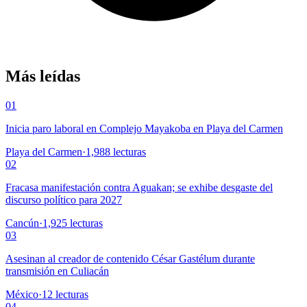
Más leídas
01
Inicia paro laboral en Complejo Mayakoba en Playa del Carmen
Playa del Carmen
·
1,988
lecturas
02
Fracasa manifestación contra Aguakan; se exhibe desgaste del
discurso político para 2027
Cancún
·
1,925
lecturas
03
Asesinan al creador de contenido César Gastélum durante
transmisión en Culiacán
México
·
12
lecturas
04