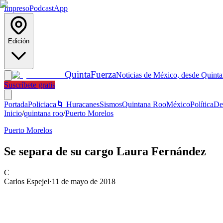
Impreso
Podcast
App
Edición
Quinta
Fuerza
Noticias de México, desde Quint
Suscríbete gratis
Portada
Policiaca
🌀 Huracanes
Sismos
Quintana Roo
México
Política
De
Inicio
/
quintana roo
/
Puerto Morelos
Puerto Morelos
Se separa de su cargo Laura Fernández
C
Carlos Espejel
·
11 de mayo de 2018