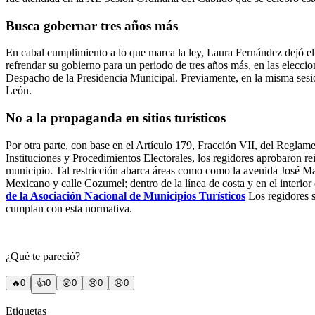
Busca gobernar tres años más
En cabal cumplimiento a lo que marca la ley, Laura Fernández dejó el 
refrendar su gobierno para un periodo de tres años más, en las elecci
Despacho de la Presidencia Municipal.
Previamente, en la misma sesión
León.
No a la propaganda en sitios turísticos
Por otra parte, con base en el Artículo 179, Fracción VII, del Regla
Instituciones y Procedimientos Electorales, los regidores aprobaron rei
municipio.
Tal restricción abarca áreas como como la avenida José Ma
Mexicano y calle Cozumel; dentro de la línea de costa y en el interior
de la Asociación Nacional de Municipios Turísticos
Los regidores s
cumplan con esta normativa.
¿Qué te pareció?
🔥
0
👍
0
😲
0
😢
0
😠
0
Etiquetas