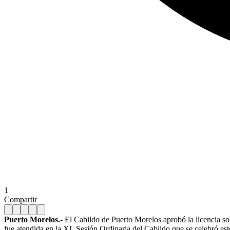
1
Compartir
Puerto Morelos.-
El Cabildo de Puerto Morelos aprobó la licencia soli
fue atendida en la XL Sesión Ordinaria del Cabildo que se celebró est