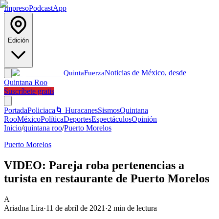
Impreso
Podcast
App
Edición
Noticias de México, desde
Quinta
Fuerza
Quintana Roo
Suscríbete gratis
Portada
Policiaca
🌀 Huracanes
Sismos
Quintana
Roo
México
Política
Deportes
Espectáculos
Opinión
Inicio
/
quintana roo
/
Puerto Morelos
Puerto Morelos
VIDEO: Pareja roba pertenencias a
turista en restaurante de Puerto Morelos
A
Ariadna Lira
·
11 de abril de 2021
·
2
min de lectura