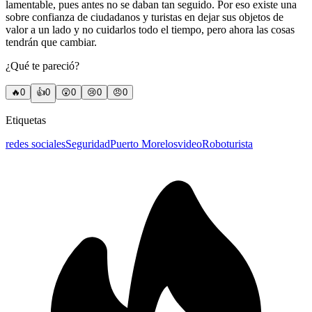
lamentable, pues antes no se daban tan seguido. Por eso existe una
sobre confianza de ciudadanos y turistas en dejar sus objetos de
valor a un lado y no cuidarlos todo el tiempo, pero ahora las cosas
tendrán que cambiar.
¿Qué te pareció?
🔥
0
👍
0
😲
0
😢
0
😠
0
Etiquetas
redes sociales
Seguridad
Puerto Morelos
video
Robo
turista