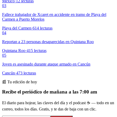
México
·
12
lecturas
03
Fallece trabajador de Xcaret en accidente en tramo de Playa del
Carmen a Puerto Morelos
Playa del Carmen
·
614
lecturas
04
Reportan a 23 personas desaparecidas en Quintana Roo
Quintana Roo
·
415
lecturas
05
Joven es asesinado durante ataque armado en Cancún
Cancún
·
473
lecturas
📰 Tu edición de hoy
Recibe el periódico de mañana a las 7:00 am
El diario para hojear, las claves del día y el podcast ☕ — todo en un
correo, todos los días. Gratis, y te das de baja con un clic.