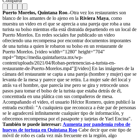
Compartir
Puerto Morelos, Quintana Roo
.-Otra vez los restaurantes son
blanco de los amantes de lo ajeno en la
Riviera Maya
, como
muestra un video en el que se aprecia a una pareja que roba a una
turista su bolso mientras ella está distraida departiendo en un local de
Puerto Morelos. En redes sociales fue publicado un video
ofreciendo una recompensa por encontrar documentos imporantes
de una turista a quien le robaron su bolso en un restaurante de
Puerto Morelos. [video width="1280" height="704"
mp4="https://media.quintafuerza.mx/wp-
content/uploads/2021/04/Roban-pertenencias-a-turista-en-
restaurante-de-Puerto-Morelos.mp4"][/video] En las imágenes de la
cámara del restaurante se capta a una pareja (hombre y mujer) que se
levanta de la mesa y parece que se retira. La mujer sale del local y
atrás va el hombre, que parecía irse pero se gira y retrocede unos
pasos para tomar el bolso de la turista que estaba detrás de él,
concentrada en una plática con sus compañeros de mesa.
Acompañando el video, el usuario Héctor Romero, quien publicó la
entrada escribió: "A cualquiera que reconozca a éste par de personas
se le agradecerá infinitamente cualquier tipo de información, y
ofrecemos recompensa por el pasaporte y tarjetas de Yael Encina".
También te puede interesar:
Aumenta por pandemia robo de
huevos de tortuga en Quintana Roo
Cabe decir que este tipo de
móvil de robo es cada vez más frecuente en la región, algo