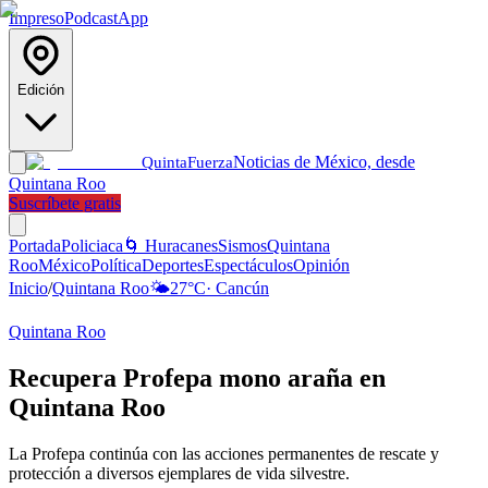
Impreso
Podcast
App
Edición
Noticias de México, desde
Quinta
Fuerza
Quintana Roo
Suscríbete gratis
Portada
Policiaca
🌀 Huracanes
Sismos
Quintana
Roo
México
Política
Deportes
Espectáculos
Opinión
Inicio
/
Quintana Roo
🌤️
27
°C
·
Cancún
Quintana Roo
Recupera Profepa mono araña en
Quintana Roo
La Profepa continúa con las acciones permanentes de rescate y
protección a diversos ejemplares de vida silvestre.