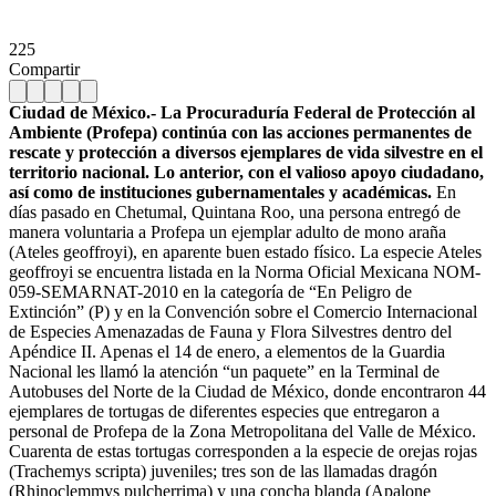
225
Compartir
Ciudad de México.- La Procuraduría Federal de Protección al
Ambiente (Profepa) continúa con las acciones permanentes de
rescate y protección a diversos ejemplares de vida silvestre en el
territorio nacional. Lo anterior, con el valioso apoyo ciudadano,
así como de instituciones gubernamentales y académicas.
En
días pasado en Chetumal, Quintana Roo, una persona entregó de
manera voluntaria a Profepa un ejemplar adulto de mono araña
(Ateles geoffroyi), en aparente buen estado físico. La especie Ateles
geoffroyi se encuentra listada en la Norma Oficial Mexicana NOM-
059-SEMARNAT-2010 en la categoría de “En Peligro de
Extinción” (P) y en la Convención sobre el Comercio Internacional
de Especies Amenazadas de Fauna y Flora Silvestres dentro del
Apéndice II. Apenas el 14 de enero, a elementos de la Guardia
Nacional les llamó la atención “un paquete” en la Terminal de
Autobuses del Norte de la Ciudad de México, donde encontraron 44
ejemplares de tortugas de diferentes especies que entregaron a
personal de Profepa de la Zona Metropolitana del Valle de México.
Cuarenta de estas tortugas corresponden a la especie de orejas rojas
(Trachemys scripta) juveniles; tres son de las llamadas dragón
(Rhinoclemmys pulcherrima) y una concha blanda (Apalone