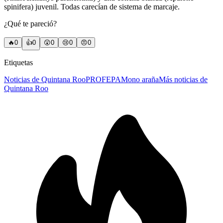
spinifera) juvenil. Todas carecían de sistema de marcaje.
¿Qué te pareció?
🔥
0
👍
0
😲
0
😢
0
😠
0
Etiquetas
Noticias de Quintana Roo
PROFEPA
Mono araña
Más noticias de
Quintana Roo