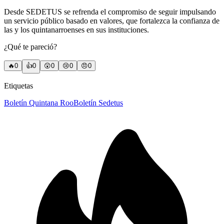
Desde SEDETUS se refrenda el compromiso de seguir impulsando
un servicio público basado en valores, que fortalezca la confianza de
las y los quintanarroenses en sus instituciones.
¿Qué te pareció?
🔥
0
👍
0
😲
0
😢
0
😠
0
Etiquetas
Boletín Quintana Roo
Boletín Sedetus