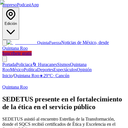
Impreso
Podcast
App
Edición
Noticias de México, desde
Quinta
Fuerza
Quintana Roo
Suscríbete gratis
Portada
Policiaca
🌀 Huracanes
Sismos
Quintana
Roo
México
Política
Deportes
Espectáculos
Opinión
Inicio
/
Quintana Roo
☀️
29
°C
·
Cancún
Quintana Roo
SEDETUS presente en el fortalecimiento
de la ética en el servicio público
SEDETUS asistió al encuentro Estrellas de la Transformación,
donde el SQCS recibió certificados de Ética y Excelencia en el