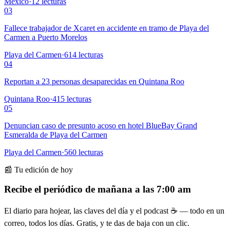
México
·
12
lecturas
03
Fallece trabajador de Xcaret en accidente en tramo de Playa del
Carmen a Puerto Morelos
Playa del Carmen
·
614
lecturas
04
Reportan a 23 personas desaparecidas en Quintana Roo
Quintana Roo
·
415
lecturas
05
Denuncian caso de presunto acoso en hotel BlueBay Grand
Esmeralda de Playa del Carmen
Playa del Carmen
·
560
lecturas
📰 Tu edición de hoy
Recibe el periódico de mañana a las 7:00 am
El diario para hojear, las claves del día y el podcast ☕ — todo en un
correo, todos los días. Gratis, y te das de baja con un clic.