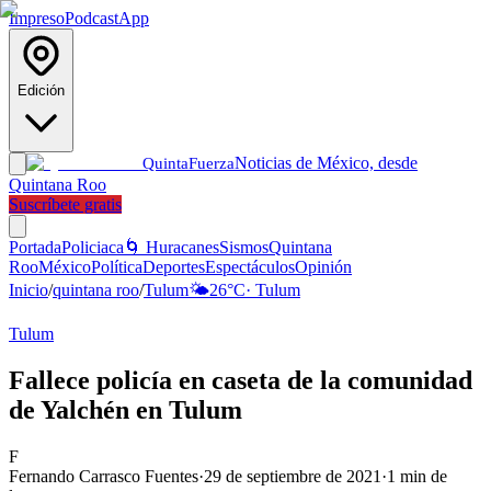
Impreso
Podcast
App
Edición
Noticias de México, desde
Quinta
Fuerza
Quintana Roo
Suscríbete gratis
Portada
Policiaca
🌀 Huracanes
Sismos
Quintana
Roo
México
Política
Deportes
Espectáculos
Opinión
Inicio
/
quintana roo
/
Tulum
🌤️
26
°C
·
Tulum
Tulum
Fallece policía en caseta de la comunidad
de Yalchén en Tulum
F
Fernando Carrasco Fuentes
·
29 de septiembre de 2021
·
1
min de