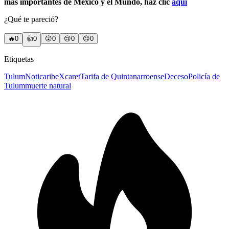
más importantes de México y el Mundo, haz clic
aquí
¿Qué te pareció?
🔥
0
👍
0
😲
0
😢
0
😠
0
Etiquetas
Tulum
Noticaribe
Xcaret
Tarifa de Quintanarroense
Deceso
Policía de
Tulum
muerte natural