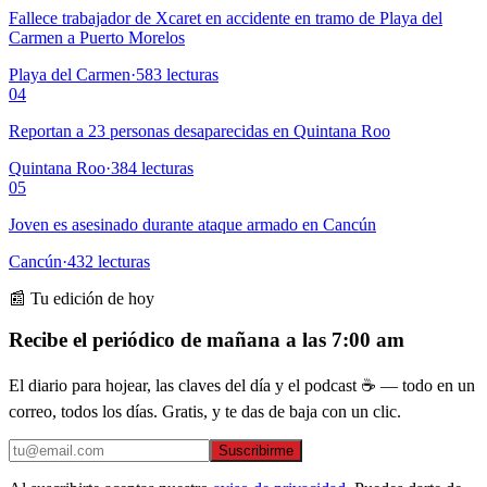
Fallece trabajador de Xcaret en accidente en tramo de Playa del
Carmen a Puerto Morelos
Playa del Carmen
·
583
lecturas
04
Reportan a 23 personas desaparecidas en Quintana Roo
Quintana Roo
·
384
lecturas
05
Joven es asesinado durante ataque armado en Cancún
Cancún
·
432
lecturas
📰 Tu edición de hoy
Recibe el periódico de mañana a las 7:00 am
El diario para hojear, las claves del día y el podcast ☕ — todo en un
correo, todos los días. Gratis, y te das de baja con un clic.
Suscribirme