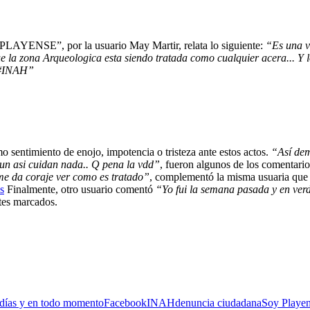
PLAYENSE”, por la usuario May Martir, relata lo siguiente:
“Es una v
ue la zona Arqueologica esta siendo tratada como cualquier acera... Y l
n #INAH”
 sentimiento de enojo, impotencia o tristeza ante estos actos.
“Así dem
aun asi cuidan nada.. Q pena la vdd”
, fueron algunos de los comentari
me da coraje ver como es tratado”
, complementó la misma usuaria que 
s
Finalmente, otro usuario comentó
“Yo fui la semana pasada y en ver
ites marcados.
 días y en todo momento
Facebook
INAH
denuncia ciudadana
Soy Playe