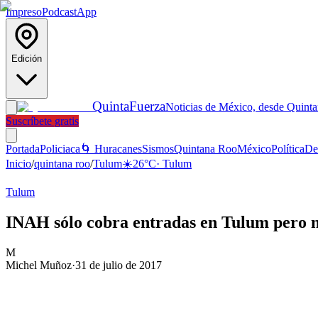
Impreso
Podcast
App
Edición
Quinta
Fuerza
Noticias de México, desde Quint
Suscríbete gratis
Portada
Policiaca
🌀 Huracanes
Sismos
Quintana Roo
México
Política
De
Inicio
/
quintana roo
/
Tulum
☀️
26
°C
·
Tulum
Tulum
INAH sólo cobra entradas en Tulum pero n
M
Michel Muñoz
·
31 de julio de 2017