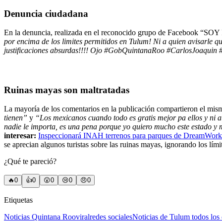
Denuncia ciudadana
En la denuncia, realizada en el reconocido grupo de Facebook “SOY 
por encima de los limites permitidos en Tulum! Ni a quien avisarle q
justificaciones absurdas!!!! Ojo #GobQuintanaRoo #CarlosJoaqui
Ruinas mayas son maltratadas
La mayoría de los comentarios en la publicación compartieron el mismo
tienen”
y
“Los mexicanos cuando todo es gratis mejor pa ellos y ni 
nadie le importa, es una pena porque yo quiero mucho este estado y 
interesar:
Inspeccionará INAH terrenos para parques de DreamWork
se aprecian algunos turistas sobre las ruinas mayas, ignorando los lím
¿Qué te pareció?
🔥
0
👍
0
😲
0
😢
0
😠
0
Etiquetas
Noticias Quintana Roo
viral
redes sociales
Noticias de Tulum todos los