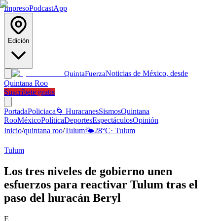
Impreso
Podcast
App
Edición
Noticias de México, desde
Quinta
Fuerza
Quintana Roo
Suscríbete gratis
Portada
Policiaca
🌀 Huracanes
Sismos
Quintana
Roo
México
Política
Deportes
Espectáculos
Opinión
Inicio
/
quintana roo
/
Tulum
🌤️
28
°C
·
Tulum
Tulum
Los tres niveles de gobierno unen
esfuerzos para reactivar Tulum tras el
paso del huracán Beryl
E