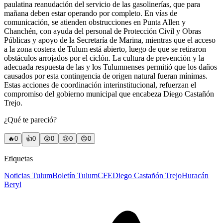
paulatina reanudación del servicio de las gasolinerías, que para
mañana deben estar operando por completo. En vías de
comunicación, se atienden obstrucciones en Punta Allen y
Chanchén, con ayuda del personal de Protección Civil y Obras
Públicas y apoyo de la Secretaría de Marina, mientras que el acceso
a la zona costera de Tulum está abierto, luego de que se retiraron
obstáculos arrojados por el ciclón. La cultura de prevención y la
adecuada respuesta de las y los Tulumnenses permitió que los daños
causados por esta contingencia de origen natural fueran mínimas.
Estas acciones de coordinación interinstitucional, refuerzan el
compromiso del gobierno municipal que encabeza Diego Castañón
Trejo.
¿Qué te pareció?
🔥
0
👍
0
😲
0
😢
0
😠
0
Etiquetas
Noticias Tulum
Boletín Tulum
CFE
Diego Castañón Trejo
Huracán
Beryl