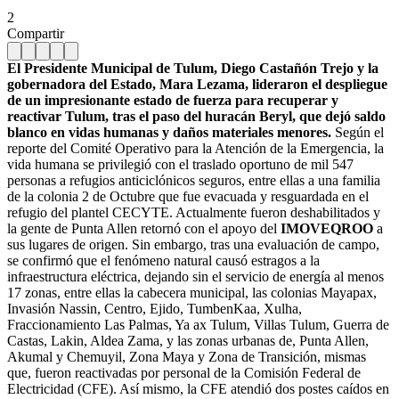
2
Compartir
El Presidente Municipal de Tulum, Diego Castañón Trejo y la
gobernadora del Estado, Mara Lezama, lideraron el despliegue
de un impresionante estado de fuerza para recuperar y
reactivar Tulum, tras el paso del huracán Beryl, que dejó saldo
blanco en vidas humanas y daños materiales menores.
Según el
reporte del Comité Operativo para la Atención de la Emergencia, la
vida humana se privilegió con el traslado oportuno de mil 547
personas a refugios anticiclónicos seguros, entre ellas a una familia
de la colonia 2 de Octubre que fue evacuada y resguardada en el
refugio del plantel CECYTE. Actualmente fueron deshabilitados y
la gente de Punta Allen retornó con el apoyo del
IMOVEQROO
a
sus lugares de origen. Sin embargo, tras una evaluación de campo,
se confirmó que el fenómeno natural causó estragos a la
infraestructura eléctrica, dejando sin el servicio de energía al menos
17 zonas, entre ellas la cabecera municipal, las colonias Mayapax,
Invasión Nassin, Centro, Ejido, TumbenKaa, Xulha,
Fraccionamiento Las Palmas, Ya ax Tulum, Villas Tulum, Guerra de
Castas, Lakin, Aldea Zama, y las zonas urbanas de, Punta Allen,
Akumal y Chemuyil, Zona Maya y Zona de Transición, mismas
que, fueron reactivadas por personal de la Comisión Federal de
Electricidad (CFE). Así mismo, la CFE atendió dos postes caídos en