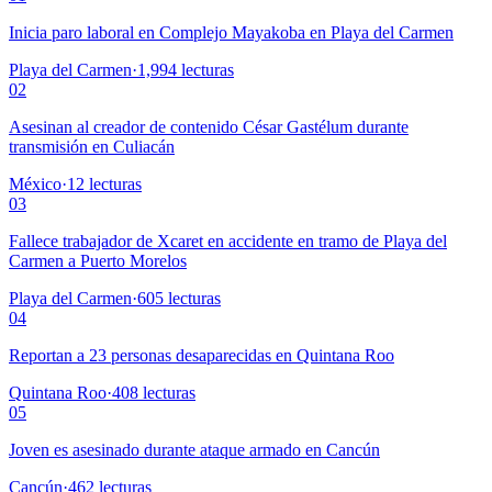
Inicia paro laboral en Complejo Mayakoba en Playa del Carmen
Playa del Carmen
·
1,994
lecturas
02
Asesinan al creador de contenido César Gastélum durante
transmisión en Culiacán
México
·
12
lecturas
03
Fallece trabajador de Xcaret en accidente en tramo de Playa del
Carmen a Puerto Morelos
Playa del Carmen
·
605
lecturas
04
Reportan a 23 personas desaparecidas en Quintana Roo
Quintana Roo
·
408
lecturas
05
Joven es asesinado durante ataque armado en Cancún
Cancún
·
462
lecturas