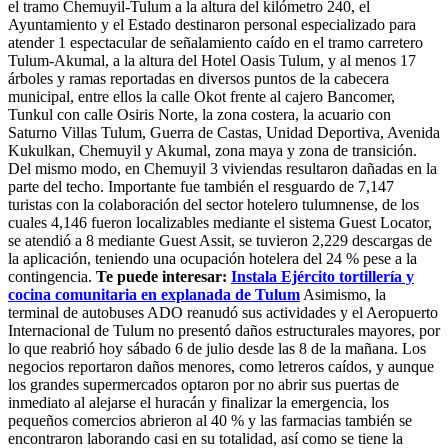
el tramo Chemuyil-Tulum a la altura del kilómetro 240, el
Ayuntamiento y el Estado destinaron personal especializado para
atender 1 espectacular de señalamiento caído en el tramo carretero
Tulum-Akumal, a la altura del Hotel Oasis Tulum, y al menos 17
árboles y ramas reportadas en diversos puntos de la cabecera
municipal, entre ellos la calle Okot frente al cajero Bancomer,
Tunkul con calle Osiris Norte, la zona costera, la acuario con
Saturno Villas Tulum, Guerra de Castas, Unidad Deportiva, Avenida
Kukulkan, Chemuyil y Akumal, zona maya y zona de transición.
Del mismo modo, en Chemuyil 3 viviendas resultaron dañadas en la
parte del techo. Importante fue también el resguardo de 7,147
turistas con la colaboración del sector hotelero tulumnense, de los
cuales 4,146 fueron localizables mediante el sistema Guest Locator,
se atendió a 8 mediante Guest Assit, se tuvieron 2,229 descargas de
la aplicación, teniendo una ocupación hotelera del 24 % pese a la
contingencia.
Te puede interesar:
Instala Ejército tortillería y
cocina comunitaria en explanada de Tulum
Asimismo, la
terminal de autobuses ADO reanudó sus actividades y el Aeropuerto
Internacional de Tulum no presentó daños estructurales mayores, por
lo que reabrió hoy sábado 6 de julio desde las 8 de la mañana. Los
negocios reportaron daños menores, como letreros caídos, y aunque
los grandes supermercados optaron por no abrir sus puertas de
inmediato al alejarse el huracán y finalizar la emergencia, los
pequeños comercios abrieron al 40 % y las farmacias también se
encontraron laborando casi en su totalidad, así como se tiene la