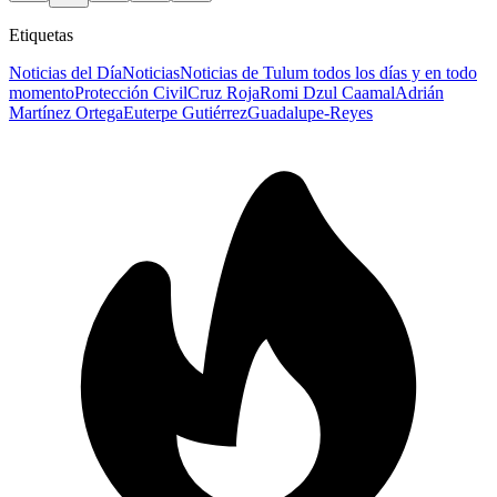
Etiquetas
Noticias del Día
Noticias
Noticias de Tulum todos los días y en todo
momento
Protección Civil
Cruz Roja
Romi Dzul Caamal
Adrián
Martínez Ortega
Euterpe Gutiérrez
Guadalupe-Reyes