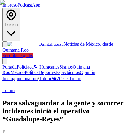
Impreso
Podcast
App
Edición
Noticias de México, desde
Quinta
Fuerza
Quintana Roo
Suscríbete gratis
Portada
Policiaca
🌀 Huracanes
Sismos
Quintana
Roo
México
Política
Deportes
Espectáculos
Opinión
Inicio
/
quintana roo
/
Tulum
🌤️
26
°C
·
Tulum
Tulum
Para salvaguardar a la gente y socorrer
incidentes inició el operativo
“Guadalupe-Reyes”
F