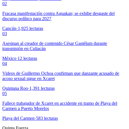
02
Fracasa manifestación contra Aguakan; se exhibe desgaste del
discurso político para 2027
Cancún
·
1,925
lecturas
03
Asesinan al creador de contenido César Gastélum durante
transmisión en Culiacán
México
·
12
lecturas
04
Videos de Guillermo Ochoa confirman que danzante acusado de
acoso sexual sigue en Xcaret
Quintana Roo
·
1,391
lecturas
05
Fallece trabajador de Xcaret en accidente en tramo de Playa del
Carmen a Puerto Morelos
Playa del Carmen
·
583
lecturas
Quinta Fuerza