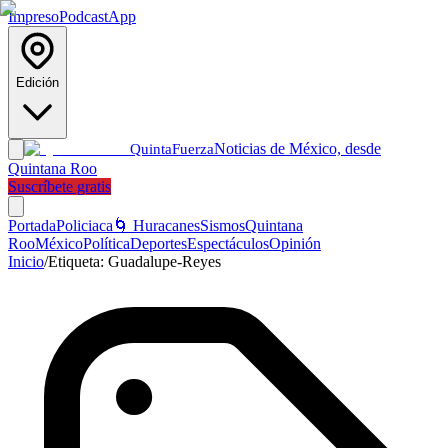
Impreso
Podcast
App
Edición
Noticias de México, desde
Quinta
Fuerza
Quintana Roo
Suscríbete gratis
Portada
Policiaca
🌀 Huracanes
Sismos
Quintana
Roo
México
Política
Deportes
Espectáculos
Opinión
Inicio
/
Etiqueta:
Guadalupe-Reyes