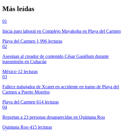
Más leídas
01
Inicia paro laboral en Complejo Mayakoba en Playa del Carmen
Playa del Carmen
·
1,996
lecturas
02
Asesinan al creador de contenido César Gastélum durante
transmisión en Culiacán
México
·
12
lecturas
03
Fallece trabajador de Xcaret en accidente en tramo de Playa del
Carmen a Puerto Morelos
Playa del Carmen
·
614
lecturas
04
Reportan a 23 personas desaparecidas en Quintana Roo
Quintana Roo
·
415
lecturas