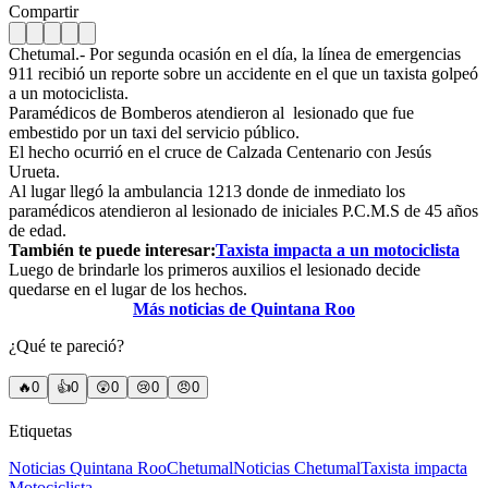
Compartir
Chetumal.- Por segunda ocasión en el día, la línea de emergencias
911 recibió un reporte sobre un accidente en el que un taxista golpeó
a un motociclista.
Paramédicos de Bomberos atendieron al lesionado que fue
embestido por un taxi del servicio público.
El hecho ocurrió en el cruce de Calzada Centenario con Jesús
Urueta.
Al lugar llegó la ambulancia 1213 donde de inmediato los
paramédicos atendieron al lesionado de iniciales P.C.M.S de 45 años
de edad.
También te puede interesar:
Taxista impacta a un motociclista
Luego de brindarle los primeros auxilios el lesionado decide
quedarse en el lugar de los hechos.
Más noticias de Quintana Roo
¿Qué te pareció?
🔥
0
👍
0
😲
0
😢
0
😠
0
Etiquetas
Noticias Quintana Roo
Chetumal
Noticias Chetumal
Taxista impacta
Motociclista