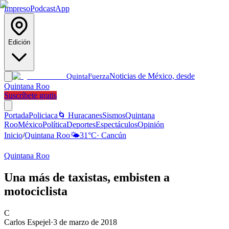
Impreso
Podcast
App
Edición
Noticias de México, desde
Quinta
Fuerza
Quintana Roo
Suscríbete gratis
Portada
Policiaca
🌀 Huracanes
Sismos
Quintana
Roo
México
Política
Deportes
Espectáculos
Opinión
Inicio
/
Quintana Roo
🌤️
31
°C
·
Cancún
Quintana Roo
Una más de taxistas, embisten a
motociclista
C
Carlos Espejel
·
3 de marzo de 2018