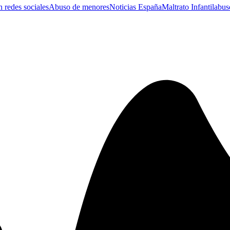
 redes sociales
Abuso de menores
Noticias España
Maltrato Infantil
abuso