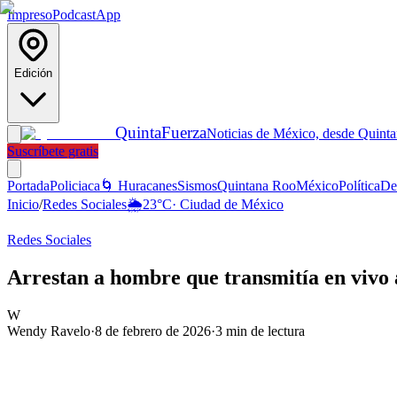
Impreso
Podcast
App
Edición
Quinta
Fuerza
Noticias de México, desde Quint
Suscríbete gratis
Portada
Policiaca
🌀 Huracanes
Sismos
Quintana Roo
México
Política
De
Inicio
/
Redes Sociales
🌦️
23
°C
·
Ciudad de México
Redes Sociales
Arrestan a hombre que transmitía en vivo 
W
Wendy Ravelo
·
8 de febrero de 2026
·
3
min de lectura