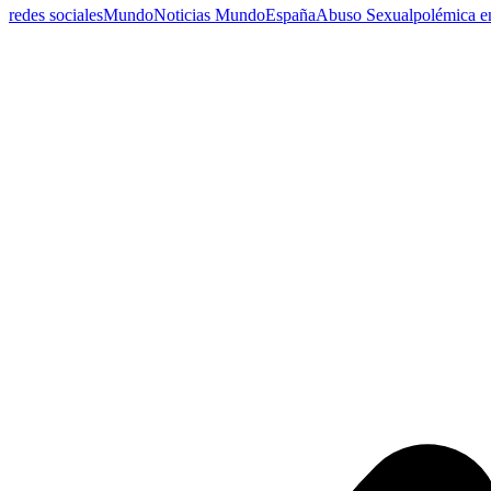
redes sociales
Mundo
Noticias Mundo
España
Abuso Sexual
polémica en