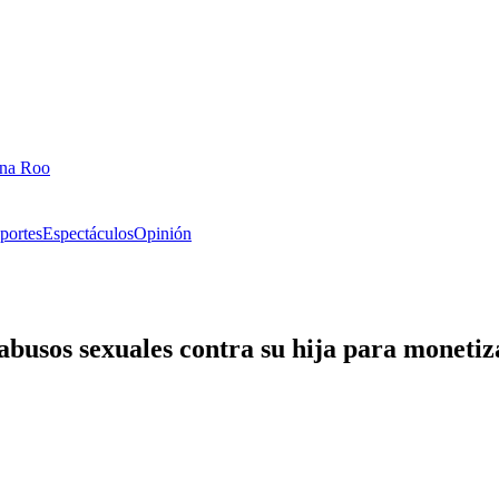
ana Roo
portes
Espectáculos
Opinión
abusos sexuales contra su hija para moneti