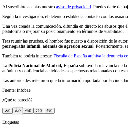
Al suscribirte aceptas nuestro
aviso de privacidad
. Puedes darte de ba
Según la investigación, el detenido establecía contacto con los usuari
Una vez creada la comunicación, difundía en directo los abusos que él 
plataforma o mejorar su posicionamiento en términos de visibilidad.
Tras reunir las pruebas, el hombre fue puesto a disposición de la aut
pornografía infantil, además de agresión sexual
. Posteriormente, s
También te podría interesar:
Fiscalía de España archiva la denuncia con
La
Policía Nacional de Madrid, España
subrayó la relevancia de l
anónima y confidencial actividades sospechosas relacionadas con esta ti
Las autoridades reiteraron que la información aportada por la ciudadan
Fuente: Infobae
¿Qué te pareció?
🔥
0
👍
0
😲
0
😢
0
😠
0
Etiquetas