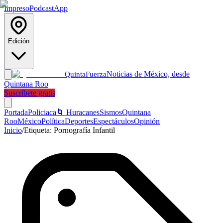
Impreso
Podcast
App
Edición
Noticias de México, desde
Quinta
Fuerza
Quintana Roo
Suscríbete gratis
Portada
Policiaca
🌀 Huracanes
Sismos
Quintana
Roo
México
Política
Deportes
Espectáculos
Opinión
Inicio
/
Etiqueta:
Pornografía Infantil