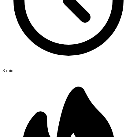
3
min