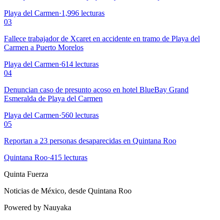
Playa del Carmen
·
1,996
lecturas
03
Fallece trabajador de Xcaret en accidente en tramo de Playa del
Carmen a Puerto Morelos
Playa del Carmen
·
614
lecturas
04
Denuncian caso de presunto acoso en hotel BlueBay Grand
Esmeralda de Playa del Carmen
Playa del Carmen
·
560
lecturas
05
Reportan a 23 personas desaparecidas en Quintana Roo
Quintana Roo
·
415
lecturas
Quinta Fuerza
Noticias de México, desde Quintana Roo
Powered by Nauyaka