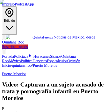
Impreso
Podcast
App
Edición
Noticias de México, desde
Quinta
Fuerza
Quintana Roo
Suscríbete gratis
Portada
Policiaca
🌀 Huracanes
Sismos
Quintana
Roo
México
Política
Deportes
Espectáculos
Opinión
Inicio
/
quintana roo
/
Puerto Morelos
Puerto Morelos
Video: Capturan a un sujeto acusado de
trata y pornografía infantil en Puerto
Morelos
R