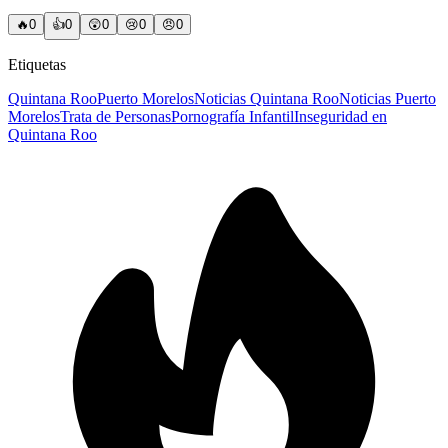
🔥
0
👍
0
😲
0
😢
0
😠
0
Etiquetas
Quintana Roo
Puerto Morelos
Noticias Quintana Roo
Noticias Puerto
Morelos
Trata de Personas
Pornografía Infantil
Inseguridad en
Quintana Roo