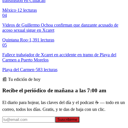
transmisión en Culiacán
México
·
12
lecturas
04
Videos de Guillermo Ochoa confirman que danzante acusado de
acoso sexual sigue en Xcaret
Quintana Roo
·
1,391
lecturas
05
Fallece trabajador de Xcaret en accidente en tramo de Playa del
Carmen a Puerto Morelos
Playa del Carmen
·
583
lecturas
📰 Tu edición de hoy
Recibe el periódico de mañana a las 7:00 am
El diario para hojear, las claves del día y el podcast ☕ — todo en un
correo, todos los días. Gratis, y te das de baja con un clic.
Suscribirme