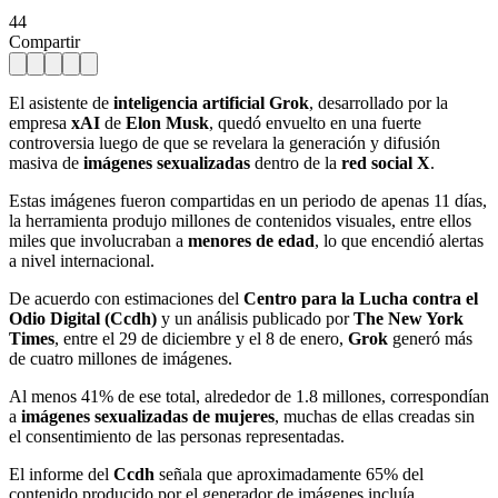
44
Compartir
El asistente de
inteligencia artificial Grok
, desarrollado por la
empresa
xAI
de
Elon Musk
, quedó envuelto en una fuerte
controversia luego de que se revelara la generación y difusión
masiva de
imágenes sexualizadas
dentro de la
red social X
.
Estas imágenes fueron compartidas en un periodo de apenas 11 días,
la herramienta produjo millones de contenidos visuales, entre ellos
miles que involucraban a
menores de edad
, lo que encendió alertas
a nivel internacional.
De acuerdo con estimaciones del
Centro para la Lucha contra el
Odio Digital (Ccdh)
y un análisis publicado por
The New York
Times
, entre el 29 de diciembre y el 8 de enero,
Grok
generó más
de cuatro millones de imágenes.
Al menos 41% de ese total, alrededor de 1.8 millones, correspondían
a
imágenes sexualizadas de mujeres
, muchas de ellas creadas sin
el consentimiento de las personas representadas.
El informe del
Ccdh
señala que aproximadamente 65% del
contenido producido por el generador de imágenes incluía