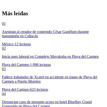
Más leídas
01
Asesinan al creador de contenido César Gastélum durante
transmisión en Culiacán
México
·
12
lecturas
02
Inicia paro laboral en Complejo Mayakoba en Playa del Carmen
Playa del Carmen
·
1,998
lecturas
03
Fallece trabajador de Xcaret en accidente en tramo de Playa del
Carmen a Puerto Morelos
Playa del Carmen
·
623
lecturas
04
Denuncian caso de presunto acoso en hotel BlueBay Grand
Esmeralda de Playa del Carmen