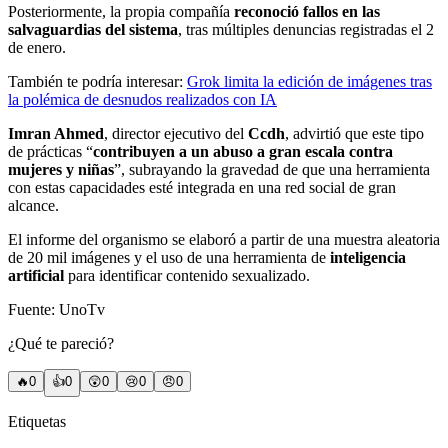
Posteriormente, la propia compañía
reconoció fallos en las
salvaguardias del sistema
, tras múltiples denuncias registradas el 2
de enero.
También te podría interesar:
Grok limita la edición de imágenes tras
la polémica de desnudos realizados con IA
Imran Ahmed
, director ejecutivo del
Ccdh
, advirtió que este tipo
de prácticas “
contribuyen a un abuso a gran escala contra
mujeres y niñas
”, subrayando la gravedad de que una herramienta
con estas capacidades esté integrada en una red social de gran
alcance.
El informe del organismo se elaboró a partir de una muestra aleatoria
de 20 mil imágenes y el uso de una herramienta de
inteligencia
artificial
para identificar contenido sexualizado.
Fuente: UnoTv
¿Qué te pareció?
🔥
0
👍
0
😲
0
😢
0
😠
0
Etiquetas