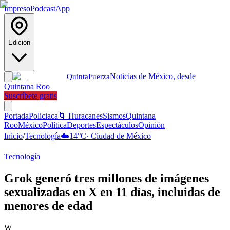
Impreso
Podcast
App
Edición
Noticias de México, desde
Quinta
Fuerza
Quintana Roo
Suscríbete gratis
Portada
Policiaca
🌀 Huracanes
Sismos
Quintana
Roo
México
Política
Deportes
Espectáculos
Opinión
Inicio
/
Tecnología
☁️
14
°C
·
Ciudad de México
Tecnología
Grok generó tres millones de imágenes
sexualizadas en X en 11 días, incluidas de
menores de edad
W