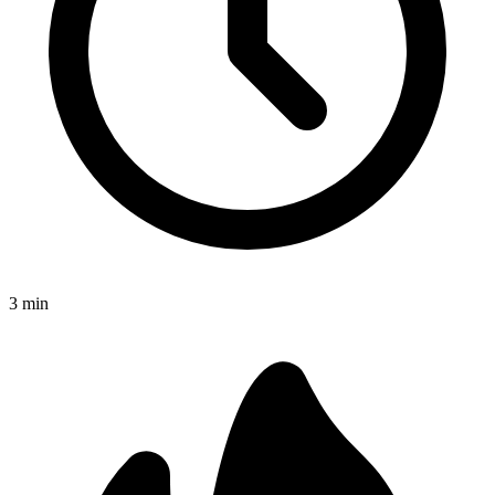
3
min