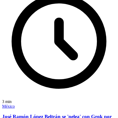
3
min
México
José Ramón López Beltrán se 'pelea' con Grok por