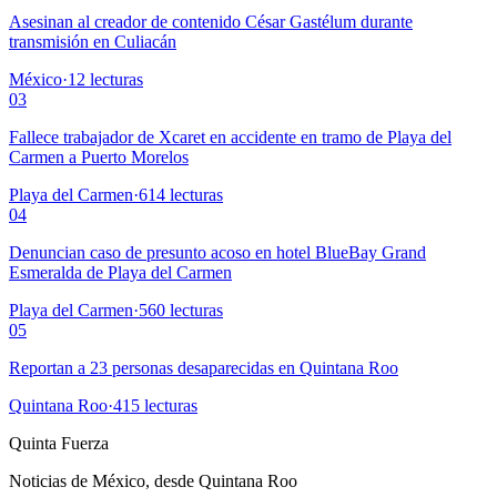
Asesinan al creador de contenido César Gastélum durante
transmisión en Culiacán
México
·
12
lecturas
03
Fallece trabajador de Xcaret en accidente en tramo de Playa del
Carmen a Puerto Morelos
Playa del Carmen
·
614
lecturas
04
Denuncian caso de presunto acoso en hotel BlueBay Grand
Esmeralda de Playa del Carmen
Playa del Carmen
·
560
lecturas
05
Reportan a 23 personas desaparecidas en Quintana Roo
Quintana Roo
·
415
lecturas
Quinta Fuerza
Noticias de México, desde Quintana Roo