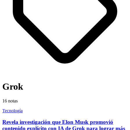
Grok
16
notas
Tecnología
Revela investigación que Elon Musk promovió
contenido explícito con IA de Grok para lograr más