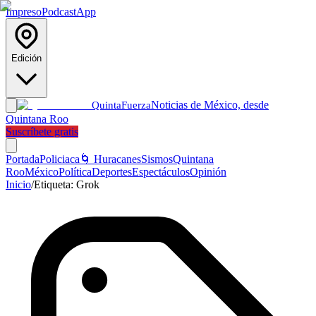
Impreso
Podcast
App
Edición
Noticias de México, desde
Quinta
Fuerza
Quintana Roo
Suscríbete gratis
Portada
Policiaca
🌀 Huracanes
Sismos
Quintana
Roo
México
Política
Deportes
Espectáculos
Opinión
Inicio
/
Etiqueta:
Grok