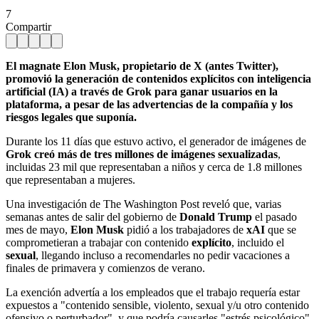
7
Compartir
El magnate Elon Musk, propietario de X (antes Twitter),
promovió la generación de contenidos explícitos con inteligencia
artificial (IA) a través de Grok para ganar usuarios en la
plataforma, a pesar de las advertencias de la compañía y los
riesgos legales que suponía.
Durante los 11 días que estuvo activo, el generador de imágenes de
Grok creó más de tres millones de imágenes sexualizadas
,
incluidas 23 mil que representaban a niños y cerca de 1.8 millones
que representaban a mujeres.
Una investigación de The Washington Post reveló que, varias
semanas antes de salir del gobierno de
Donald Trump
el pasado
mes de mayo,
Elon Musk
pidió a los trabajadores de
xAI
que se
comprometieran a trabajar con contenido
explícito
, incluido el
sexual
, llegando incluso a recomendarles no pedir vacaciones a
finales de primavera y comienzos de verano.
La exención advertía a los empleados que el trabajo requería estar
expuestos a "contenido sensible, violento, sexual y/u otro contenido
ofensivo o perturbador", y que podría causarles "estrés psicológico".