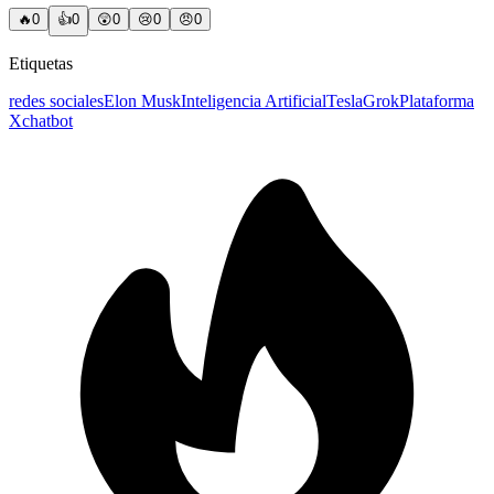
🔥
0
👍
0
😲
0
😢
0
😠
0
Etiquetas
redes sociales
Elon Musk
Inteligencia Artificial
Tesla
Grok
Plataforma
X
chatbot