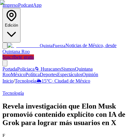
Impreso
Podcast
App
Edición
Noticias de México, desde
Quinta
Fuerza
Quintana Roo
Suscríbete gratis
Portada
Policiaca
🌀 Huracanes
Sismos
Quintana
Roo
México
Política
Deportes
Espectáculos
Opinión
Inicio
/
Tecnología
🌦️
15
°C
·
Ciudad de México
Tecnología
Revela investigación que Elon Musk
promovió contenido explícito con IA de
Grok para lograr más usuarios en X
F