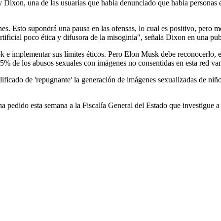
sy Dixon, una de las usuarias que había denunciado que había personas 
s. Esto supondrá una pausa en las ofensas, lo cual es positivo, pero m
rtificial poco ética y difusora de la misoginia", señala Dixon en una p
e implementar sus límites éticos. Pero Elon Musk debe reconocerlo, est
5% de los abusos sexuales con imágenes no consentidas en esta red van 
ificado de 'repugnante' la generación de imágenes sexualizadas de niñ
ha pedido esta semana a la Fiscalía General del Estado que investigue a