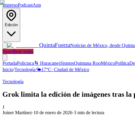
Impreso
Podcast
App
Edición
Quinta
Fuerza
Noticias de México, desde Quint
Suscríbete gratis
Portada
Policiaca
🌀 Huracanes
Sismos
Quintana Roo
México
Política
De
Inicio
/
Tecnología
🌤️
17
°C
·
Ciudad de México
Tecnología
Grok limita la edición de imágenes tras la
J
Joiner Martínez
·
10 de enero de 2026
·
3
min de lectura