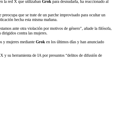
en la red X que utilizaban
Grok
para desnudarla, ha reaccionado al
e preocupa que se trate de un parche improvisado para ocultar un
ublicación hecha esta misma mañana.
amos ante otra violación por motivos de género", añade la filósofa,
dirigidos contra las mujeres.
os y mujeres mediante
Grok
en los últimos días y han anunciado
 X y su herramienta de IA por presuntos “delitos de difusión de