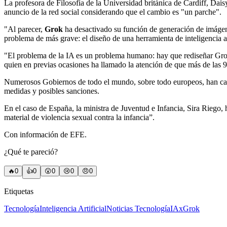
La profesora de Filosofía de la Universidad británica de Cardiff, Dai
anuncio de la red social considerando que el cambio es "un parche".
"Al parecer,
Grok
ha desactivado su función de generación de imágene
problema de más grave: el diseño de una herramienta de inteligencia a
"El problema de la IA es un problema humano: hay que rediseñar Grok 
quien en previas ocasiones ha llamado la atención de que más de las 9
Numerosos Gobiernos de todo el mundo, sobre todo europeos, han cal
medidas y posibles sanciones.
En el caso de España, la ministra de Juventud e Infancia, Sira Riego, 
material de violencia sexual contra la infancia”.
Con información de EFE.
¿Qué te pareció?
🔥
0
👍
0
😲
0
😢
0
😠
0
Etiquetas
Tecnología
Inteligencia Artificial
Noticias Tecnología
IA
x
Grok