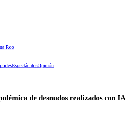
ana Roo
portes
Espectáculos
Opinión
 polémica de desnudos realizados con IA