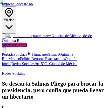
Impreso
Podcast
App
Edición
Noticias de México, desde
Quinta
Fuerza
Quintana Roo
Suscríbete gratis
Portada
Policiaca
🌀 Huracanes
Sismos
Quintana
Roo
México
Política
Deportes
Espectáculos
Opinión
Inicio
/
Redes Sociales
🌤️
15
°C
·
Ciudad de México
Redes Sociales
Se descarta Salinas Pliego para buscar la
presidencia, pero confía que pueda llegar
un libertario
F