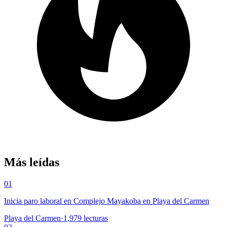
Más leídas
01
Inicia paro laboral en Complejo Mayakoba en Playa del Carmen
Playa del Carmen
·
1,979
lecturas