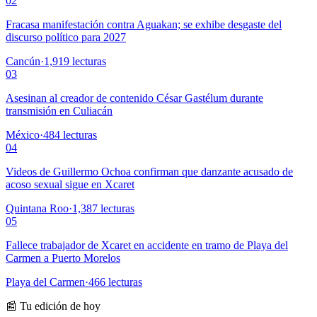
02
Fracasa manifestación contra Aguakan; se exhibe desgaste del
discurso político para 2027
Cancún
·
1,919
lecturas
03
Asesinan al creador de contenido César Gastélum durante
transmisión en Culiacán
México
·
484
lecturas
04
Videos de Guillermo Ochoa confirman que danzante acusado de
acoso sexual sigue en Xcaret
Quintana Roo
·
1,387
lecturas
05
Fallece trabajador de Xcaret en accidente en tramo de Playa del
Carmen a Puerto Morelos
Playa del Carmen
·
466
lecturas
📰 Tu edición de hoy