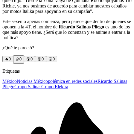
quien dijo: "Desde la Zona Maya de Quintana Roo lo apoyamos Tío
Richie, ya nos pusimos de acuerdo para cambiar nuestros caballos
por motos Italika para apoyarlo en su campaña".
Este sexenio apenas comienza, pero parece que dentro de quienes se
oponen a la 4T, el nombre de
Ricardo Salinas Pliego
es uno de los
que más apoyo tiene. ¿Será que lo conenzan y se anime a entrar a la
política?
¿Qué te pareció?
🔥
0
👍
0
😲
0
😢
0
😠
0
Etiquetas
México
Noticias México
polémica en redes sociales
Ricardo Salinas
Pliego
Grupo Salinas
Grupo Elektra