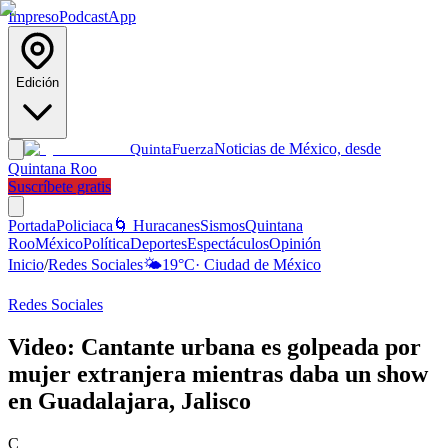
Impreso
Podcast
App
Edición
Noticias de México, desde
Quinta
Fuerza
Quintana Roo
Suscríbete gratis
Portada
Policiaca
🌀 Huracanes
Sismos
Quintana
Roo
México
Política
Deportes
Espectáculos
Opinión
Inicio
/
Redes Sociales
🌤️
19
°C
·
Ciudad de México
Redes Sociales
Video: Cantante urbana es golpeada por
mujer extranjera mientras daba un show
en Guadalajara, Jalisco
C