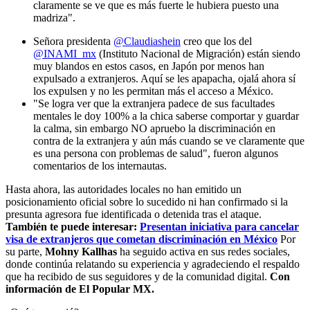
claramente se ve que es más fuerte le hubiera puesto una
madriza".
Señora presidenta
@Claudiashein
creo que los del
@INAMI_mx
(Instituto Nacional de Migración)
están siendo
muy blandos en estos casos, en Japón por menos han
expulsado a extranjeros. Aquí se les apapacha, ojalá ahora sí
los expulsen y no les permitan más el acceso a México.
"Se logra ver que la extranjera padece de sus facultades
mentales le doy 100% a la chica saberse comportar y guardar
la calma, sin embargo NO apruebo la discriminación en
contra de la extranjera y aún más cuando se ve claramente que
es una persona con problemas de salud", fueron algunos
comentarios de los internautas.
Hasta ahora, las autoridades locales no han emitido un
posicionamiento oficial sobre lo sucedido ni han confirmado si la
presunta agresora fue identificada o detenida tras el ataque.
También te puede interesar:
Presentan iniciativa para cancelar
visa de extranjeros que cometan discriminación en México
Por
su parte,
Mohny Kallhas
ha seguido activa en sus redes sociales,
donde continúa relatando su experiencia y agradeciendo el respaldo
que ha recibido de sus seguidores y de la comunidad digital.
Con
información de El Popular MX.