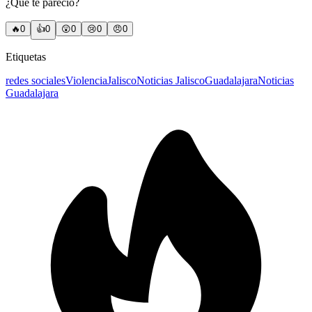
¿Qué te pareció?
🔥
0
👍
0
😲
0
😢
0
😠
0
Etiquetas
redes sociales
Violencia
Jalisco
Noticias Jalisco
Guadalajara
Noticias
Guadalajara