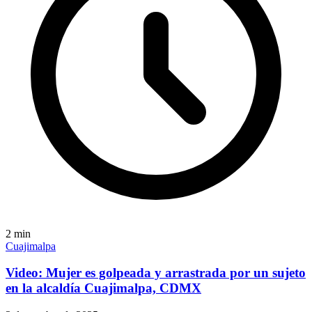
2
min
Cuajimalpa
Video: Mujer es golpeada y arrastrada por un sujeto
en la alcaldía Cuajimalpa, CDMX