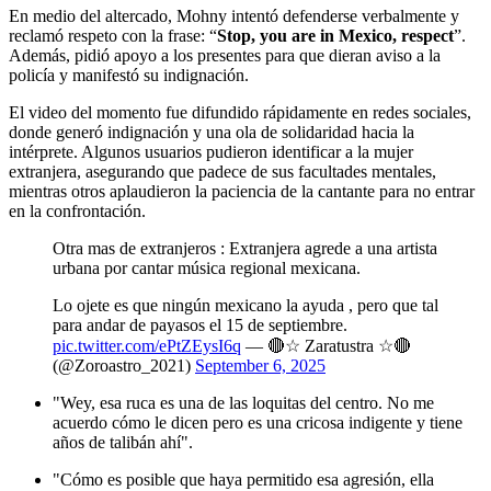
En medio del altercado, Mohny intentó defenderse verbalmente y
reclamó respeto con la frase: “
Stop, you are in Mexico, respect
”.
Además, pidió apoyo a los presentes para que dieran aviso a la
policía y manifestó su indignación.
El video del momento fue difundido rápidamente en redes sociales,
donde generó indignación y una ola de solidaridad hacia la
intérprete. Algunos usuarios pudieron identificar a la mujer
extranjera, asegurando que padece de sus facultades mentales,
mientras otros aplaudieron la paciencia de la cantante para no entrar
en la confrontación.
Otra mas de extranjeros : Extranjera agrede a una artista
urbana por cantar música regional mexicana.
Lo ojete es que ningún mexicano la ayuda , pero que tal
para andar de payasos el 15 de septiembre.
pic.twitter.com/ePtZEysI6q
— 🔴☆ Zaratustra ☆🔴
(@Zoroastro_2021)
September 6, 2025
"Wey, esa ruca es una de las loquitas del centro. No me
acuerdo cómo le dicen pero es una cricosa indigente y tiene
años de talibán ahí".
"Cómo es posible que haya permitido esa agresión, ella