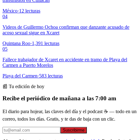
transmisión en Culiacán
México
·
12
lecturas
04
Videos de Guillermo Ochoa confirman que danzante acusado de
acoso sexual sigue en Xcaret
Quintana Roo
·
1,391
lecturas
05
Fallece trabajador de Xcaret en accidente en tramo de Playa del
Carmen a Puerto Morelos
Playa del Carmen
·
583
lecturas
📰 Tu edición de hoy
Recibe el periódico de mañana a las 7:00 am
El diario para hojear, las claves del día y el podcast ☕ — todo en un
correo, todos los días. Gratis, y te das de baja con un clic.
Suscribirme