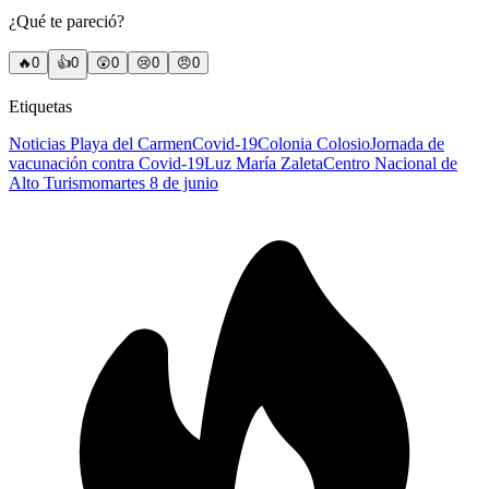
¿Qué te pareció?
🔥
0
👍
0
😲
0
😢
0
😠
0
Etiquetas
Noticias Playa del Carmen
Covid-19
Colonia Colosio
Jornada de
vacunación contra Covid-19
Luz María Zaleta
Centro Nacional de
Alto Turismo
martes 8 de junio