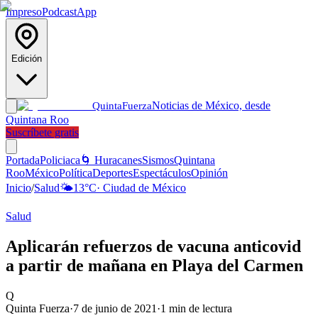
Impreso
Podcast
App
Edición
Noticias de México, desde
Quinta
Fuerza
Quintana Roo
Suscríbete gratis
Portada
Policiaca
🌀 Huracanes
Sismos
Quintana
Roo
México
Política
Deportes
Espectáculos
Opinión
Inicio
/
Salud
🌤️
13
°C
·
Ciudad de México
Salud
Aplicarán refuerzos de vacuna anticovid
a partir de mañana en Playa del Carmen
Q
Quinta Fuerza
·
7 de junio de 2021
·
1
min de lectura