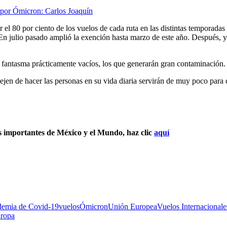
 por Ómicron: Carlos Joaquín
r el 80 por ciento de los vuelos de cada ruta en las distintas temporadas 
. En julio pasado amplió la exención hasta marzo de este año. Después, 
fantasma prácticamente vacíos, los que generarán gran contaminación. Y
jen de hacer las personas en su vida diaria servirán de muy poco para 
s importantes de México y el Mundo, haz clic
aquí
demia de Covid-19
vuelos
Ómicron
Unión Europea
Vuelos Internacionale
uropa