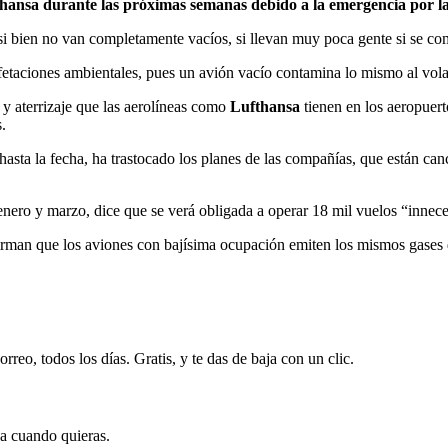
fthansa durante las próximas semanas debido a la emergencia por l
si bien no van completamente vacíos, si llevan muy poca gente si se co
s afetaciones ambientales, pues un avión vacío contamina lo mismo al vo
e y aterrizaje que las aerolíneas como
Lufthansa
tienen en los aeropuer
.
hasta la fecha, ha trastocado los planes de las compañías, que están canc
nero y marzo, dice que se verá obligada a operar 18 mil vuelos “innece
firman que los aviones con bajísima ocupación emiten los mismos gases 
rreo, todos los días. Gratis, y te das de baja con un clic.
ja cuando quieras.