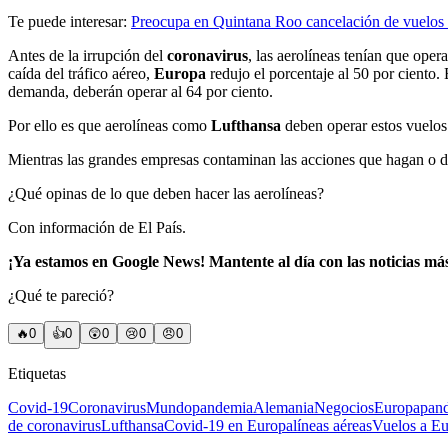
Te puede interesar:
Preocupa en Quintana Roo cancelación de vuelos
Antes de la irrupción del
coronavirus
, las aerolíneas tenían que opera
caída del tráfico aéreo,
Europa
redujo el porcentaje al 50 por ciento
demanda, deberán operar al 64 por ciento.
Por ello es que aerolíneas como
Lufthansa
deben operar estos vuelos 
Mientras las grandes empresas contaminan las acciones que hagan o de
¿Qué opinas de lo que deben hacer las aerolíneas?
Con información de El País.
¡Ya estamos en Google News! Mantente al día con las noticias má
¿Qué te pareció?
🔥
0
👍
0
😲
0
😢
0
😠
0
Etiquetas
Covid-19
Coronavirus
Mundo
pandemia
Alemania
Negocios
Europa
pan
de coronavirus
Lufthansa
Covid-19 en Europa
líneas aéreas
Vuelos a E