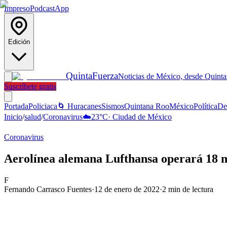
Impreso
Podcast
App
Edición
Quinta
Fuerza
Noticias de México, desde Quint
Suscríbete gratis
Portada
Policiaca
🌀 Huracanes
Sismos
Quintana Roo
México
Política
De
Inicio
/
salud
/
Coronavirus
☁️
23
°C
·
Ciudad de México
Coronavirus
Aerolínea alemana Lufthansa operará 18 mi
F
Fernando Carrasco Fuentes
·
12 de enero de 2022
·
2
min de lectura