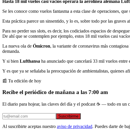
Hasta 18 mil vuelos casi vacíos operará la aerolínea alemana Lu
Se les conoce como vuelos fantasma a esta clase de operaciones, que 
Esta práctica parece un sinsentido, y lo es, sobre todo por las grave
Para no perder sus slots, es decir, los codiciados espacios de despegu
De ahí que se contemplen por ejemplo, estos 18 mil vuelos casi vacíos
La nueva ola de
Ómicron
, la variante de coronavirus más contagiosa 
demanda.
Y si bien
Lufthansa
ha anunciado que cancelará 33 mil vuelos entre e
Y es que ya se señalaba la preocupación de ambientalistas, quienes a
📰 Tu edición de hoy
Recibe el periódico de mañana a las 7:00 am
El diario para hojear, las claves del día y el podcast ☕ — todo en un co
Suscribirme
Al suscribirte aceptas nuestro
aviso de privacidad
. Puedes darte de ba