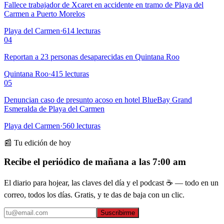
Fallece trabajador de Xcaret en accidente en tramo de Playa del
Carmen a Puerto Morelos
Playa del Carmen
·
614
lecturas
04
Reportan a 23 personas desaparecidas en Quintana Roo
Quintana Roo
·
415
lecturas
05
Denuncian caso de presunto acoso en hotel BlueBay Grand
Esmeralda de Playa del Carmen
Playa del Carmen
·
560
lecturas
📰 Tu edición de hoy
Recibe el periódico de mañana a las 7:00 am
El diario para hojear, las claves del día y el podcast ☕ — todo en un
correo, todos los días. Gratis, y te das de baja con un clic.
Suscribirme