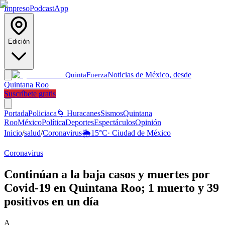
Impreso
Podcast
App
Edición
Noticias de México, desde
Quinta
Fuerza
Quintana Roo
Suscríbete gratis
Portada
Policiaca
🌀 Huracanes
Sismos
Quintana
Roo
México
Política
Deportes
Espectáculos
Opinión
Inicio
/
salud
/
Coronavirus
🌦️
15
°C
·
Ciudad de México
Coronavirus
Continúan a la baja casos y muertes por
Covid-19 en Quintana Roo; 1 muerto y 39
positivos en un día
A