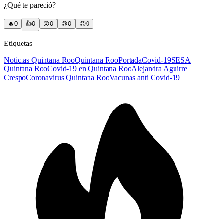
¿Qué te pareció?
🔥
0
👍
0
😲
0
😢
0
😠
0
Etiquetas
Noticias Quintana Roo
Quintana Roo
Portada
Covid-19
SESA
Quintana Roo
Covid-19 en Quintana Roo
Alejandra Aguirre
Crespo
Coronavirus Quintana Roo
Vacunas anti Covid-19