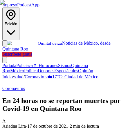
Impreso
Podcast
App
Edición
Noticias de México, desde
Quinta
Fuerza
Quintana Roo
Suscríbete gratis
Portada
Policiaca
🌀 Huracanes
Sismos
Quintana
Roo
México
Política
Deportes
Espectáculos
Opinión
Inicio
/
salud
/
Coronavirus
☁️
17
°C
·
Ciudad de México
Coronavirus
En 24 horas no se reportan muertes por
Covid-19 en Quintana Roo
A
Ariadna Lira
·
17 de octubre de 2021
·
2
min de lectura