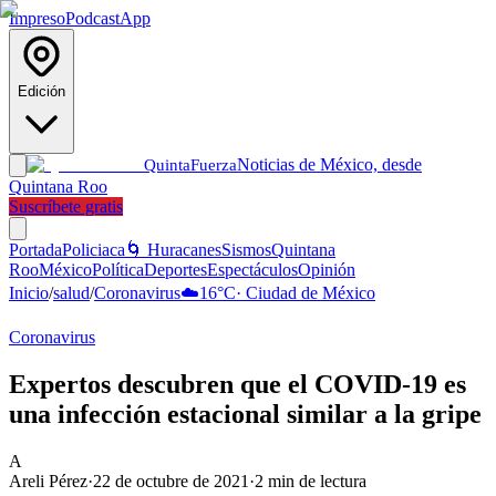
Impreso
Podcast
App
Edición
Noticias de México, desde
Quinta
Fuerza
Quintana Roo
Suscríbete gratis
Portada
Policiaca
🌀 Huracanes
Sismos
Quintana
Roo
México
Política
Deportes
Espectáculos
Opinión
Inicio
/
salud
/
Coronavirus
☁️
16
°C
·
Ciudad de México
Coronavirus
Expertos descubren que el COVID-19 es
una infección estacional similar a la gripe
A
Areli Pérez
·
22 de octubre de 2021
·
2
min de lectura