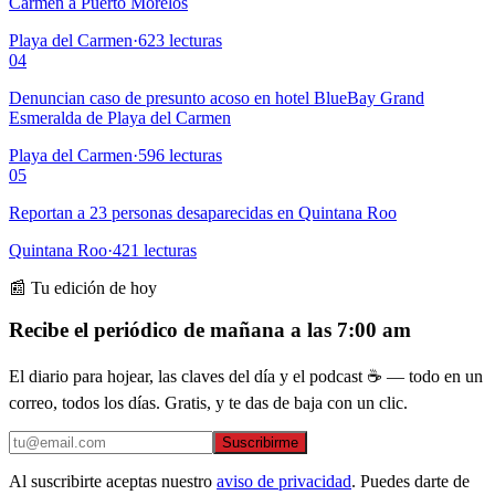
Carmen a Puerto Morelos
Playa del Carmen
·
623
lecturas
04
Denuncian caso de presunto acoso en hotel BlueBay Grand
Esmeralda de Playa del Carmen
Playa del Carmen
·
596
lecturas
05
Reportan a 23 personas desaparecidas en Quintana Roo
Quintana Roo
·
421
lecturas
📰 Tu edición de hoy
Recibe el periódico de mañana a las 7:00 am
El diario para hojear, las claves del día y el podcast ☕ — todo en un
correo, todos los días. Gratis, y te das de baja con un clic.
Suscribirme
Al suscribirte aceptas nuestro
aviso de privacidad
. Puedes darte de