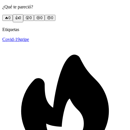
¿Qué te pareció?
🔥
0
👍
0
😲
0
😢
0
😠
0
Etiquetas
Covid-19
gripe