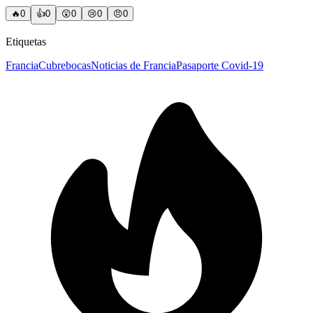
🔥
0
👍
0
😲
0
😢
0
😠
0
Etiquetas
Francia
Cubrebocas
Noticias de Francia
Pasaporte Covid-19