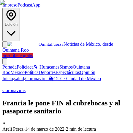
Impreso
Podcast
App
Edición
Noticias de México, desde
Quinta
Fuerza
Quintana Roo
Suscríbete gratis
Portada
Policiaca
🌀 Huracanes
Sismos
Quintana
Roo
México
Política
Deportes
Espectáculos
Opinión
Inicio
/
salud
/
Coronavirus
🌦️
15
°C
·
Ciudad de México
Coronavirus
Francia le pone FIN al cubrebocas y al
pasaporte sanitario
A
Areli Pérez
·
14 de marzo de 2022
·
2
min de lectura