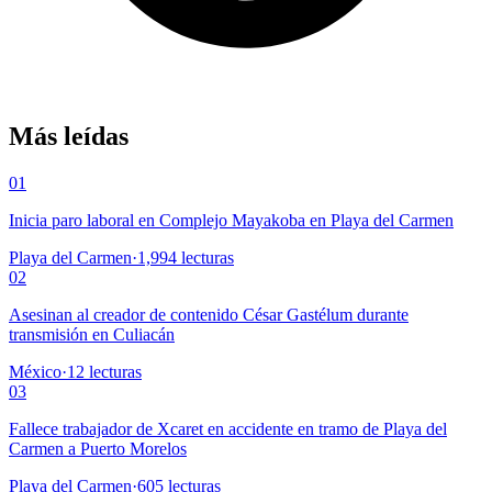
Más leídas
01
Inicia paro laboral en Complejo Mayakoba en Playa del Carmen
Playa del Carmen
·
1,994
lecturas
02
Asesinan al creador de contenido César Gastélum durante
transmisión en Culiacán
México
·
12
lecturas
03
Fallece trabajador de Xcaret en accidente en tramo de Playa del
Carmen a Puerto Morelos
Playa del Carmen
·
605
lecturas