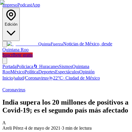
Impreso
Podcast
App
Edición
Noticias de México, desde
Quinta
Fuerza
Quintana Roo
Suscríbete gratis
Portada
Policiaca
🌀 Huracanes
Sismos
Quintana
Roo
México
Política
Deportes
Espectáculos
Opinión
Inicio
/
salud
/
Coronavirus
⛈️
22
°C
·
Ciudad de México
Coronavirus
India supera los 20 millones de positivos a
Covid-19; es el segundo país más afectado
A
Areli Pérez
·
4 de mayo de 2021
·
3
min de lectura