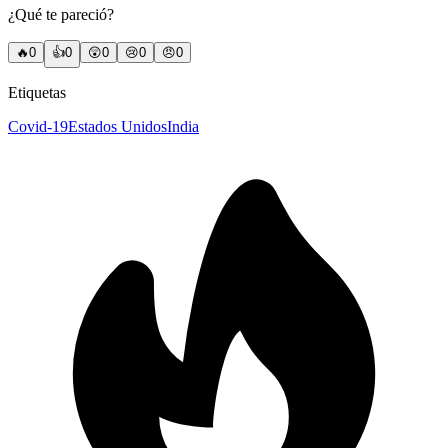
¿Qué te pareció?
🔥
0
👍
0
😲
0
😢
0
😠
0
Etiquetas
Covid-19
Estados Unidos
India