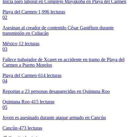
Inicia paro laboral en Complejo Mayakoba en Playa del Carmen
Playa del Carmen
·
1,996
lecturas
02
Asesinan al creador de contenido César Gastélum durante
transmisión en Culiacán
México
·
12
lecturas
03
Fallece trabajador de Xcaret en accidente en tramo de Playa del
Carmen a Puerto Morelos
Playa del Carmen
·
614
lecturas
04
Reportan a 23 personas desaparecidas en Quintana Roo
Quintana Roo
·
415
lecturas
05
Joven es asesinado durante ataque armado en Cancún
Cancún
·
473
lecturas