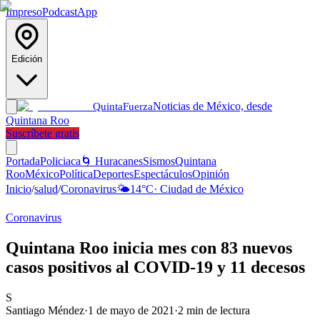
Impreso
Podcast
App
Edición
Noticias de México, desde
Quinta
Fuerza
Quintana Roo
Suscríbete gratis
Portada
Policiaca
🌀 Huracanes
Sismos
Quintana
Roo
México
Política
Deportes
Espectáculos
Opinión
Inicio
/
salud
/
Coronavirus
🌤️
14
°C
·
Ciudad de México
Coronavirus
Quintana Roo inicia mes con 83 nuevos
casos positivos al COVID-19 y 11 decesos
S
Santiago Méndez
·
1 de mayo de 2021
·
2
min de lectura