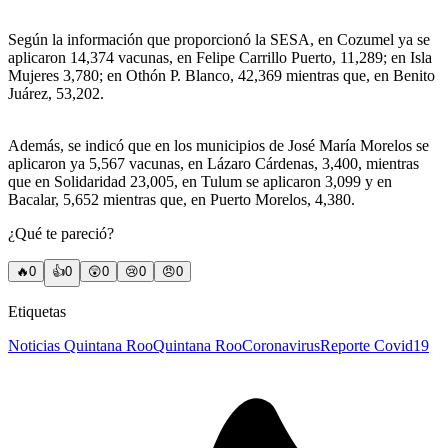
Según la información que proporcionó la SESA, en Cozumel ya se
aplicaron 14,374 vacunas, en Felipe Carrillo Puerto, 11,289; en Isla
Mujeres 3,780; en Othón P. Blanco, 42,369 mientras que, en Benito
Juárez, 53,202.
Además, se indicó que en los municipios de José María Morelos se
aplicaron ya 5,567 vacunas, en Lázaro Cárdenas, 3,400, mientras
que en Solidaridad 23,005, en Tulum se aplicaron 3,099 y en
Bacalar, 5,652 mientras que, en Puerto Morelos, 4,380.
¿Qué te pareció?
🔥
0
👍
0
😲
0
😢
0
😠
0
Etiquetas
Noticias Quintana Roo
Quintana Roo
Coronavirus
Reporte Covid19