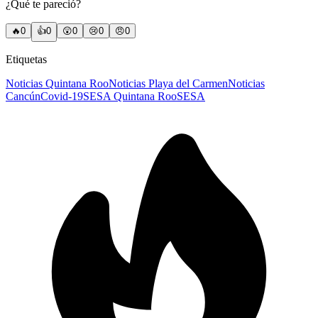
¿Qué te pareció?
🔥
0
👍
0
😲
0
😢
0
😠
0
Etiquetas
Noticias Quintana Roo
Noticias Playa del Carmen
Noticias
Cancún
Covid-19
SESA Quintana Roo
SESA