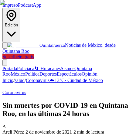
Impreso
Podcast
App
Edición
Noticias de México, desde
Quinta
Fuerza
Quintana Roo
Suscríbete gratis
Portada
Policiaca
🌀 Huracanes
Sismos
Quintana
Roo
México
Política
Deportes
Espectáculos
Opinión
Inicio
/
salud
/
Coronavirus
☁️
13
°C
·
Ciudad de México
Coronavirus
Sin muertes por COVID-19 en Quintana
Roo, en las últimas 24 horas
A
Areli Pérez
·
2 de noviembre de 2021
·
2
min de lectura