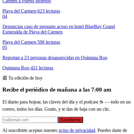
Carmen a Puerto Morelos
Playa del Carmen
·
623
lecturas
04
Denuncian caso de presunto acoso en hotel BlueBay Grand
Esmeralda de Playa del Carmen
Playa del Carmen
·
596
lecturas
05
Reportan a 23 personas desaparecidas en Quintana Roo
Quintana Roo
·
421
lecturas
📰 Tu edición de hoy
Recibe el periódico de mañana a las 7:00 am
El diario para hojear, las claves del día y el podcast ☕ — todo en un
correo, todos los días. Gratis, y te das de baja con un clic.
Suscribirme
Al suscribirte aceptas nuestro
aviso de privacidad
. Puedes darte de