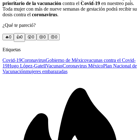
prioritario de la vacunación
contra el
Covid-19
en nuestreo país.
Toda mujer con más de nueve semanas de gestación podrá recibir su
dosis contra el
coronavirus
.
¿Qué te pareció?
🔥
0
👍
0
😲
0
😢
0
😠
0
Etiquetas
Covid-19
Coronavirus
Gobierno de México
vacunas contra el Covid-
19
Hugo López-Gatell
Vacunas
Coronavirus México
Plan Nacional de
Vacunación
mujeres embarazadas