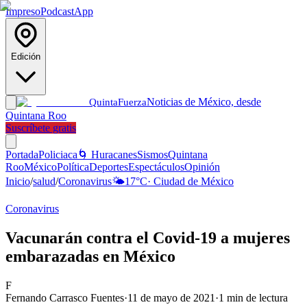
Impreso
Podcast
App
Edición
Noticias de México, desde
Quinta
Fuerza
Quintana Roo
Suscríbete gratis
Portada
Policiaca
🌀 Huracanes
Sismos
Quintana
Roo
México
Política
Deportes
Espectáculos
Opinión
Inicio
/
salud
/
Coronavirus
🌤️
17
°C
·
Ciudad de México
Coronavirus
Vacunarán contra el Covid-19 a mujeres
embarazadas en México
F
Fernando Carrasco Fuentes
·
11 de mayo de 2021
·
1
min de lectura