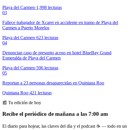
Playa del Carmen
·
1,998
lecturas
03
Fallece trabajador de Xcaret en accidente en tramo de Playa del
Carmen a Puerto Morelos
Playa del Carmen
·
623
lecturas
04
Denuncian caso de presunto acoso en hotel BlueBay Grand
Esmeralda de Playa del Carmen
Playa del Carmen
·
596
lecturas
05
Reportan a 23 personas desaparecidas en Quintana Roo
Quintana Roo
·
421
lecturas
📰 Tu edición de hoy
Recibe el periódico de mañana a las 7:00 am
El diario para hojear, las claves del día y el podcast ☕ — todo en un