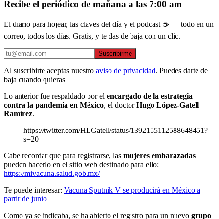
Recibe el periódico de mañana a las 7:00 am
El diario para hojear, las claves del día y el podcast ☕ — todo en un
correo, todos los días. Gratis, y te das de baja con un clic.
Suscribirme
Al suscribirte aceptas nuestro
aviso de privacidad
. Puedes darte de
baja cuando quieras.
Lo anterior fue respaldado por el
encargado de la estrategia
contra la pandemia en México
, el doctor
Hugo López-Gatell
Ramírez
.
https://twitter.com/HLGatell/status/1392155112588648451?
s=20
Cabe recordar que para registrarse, las
mujeres embarazadas
pueden hacerlo en el sitio web destinado para ello:
https://mivacuna.salud.gob.mx/
Te puede interesar:
Vacuna Sputnik V se producirá en México a
partir de junio
Como ya se indicaba, se ha abierto el registro para un nuevo
grupo