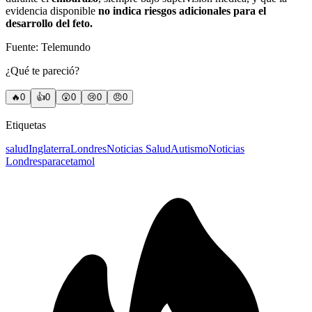
evidencia disponible
no indica riesgos adicionales para el
desarrollo del feto.
Fuente: Telemundo
¿Qué te pareció?
🔥
0
👍
0
😲
0
😢
0
😠
0
Etiquetas
salud
Inglaterra
Londres
Noticias Salud
Autismo
Noticias
Londres
paracetamol