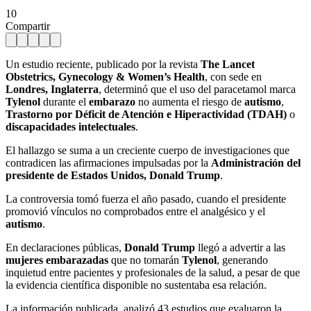
10
Compartir
Un estudio reciente, publicado por la revista
The Lancet
Obstetrics, Gynecology & Women’s Health
, con sede en
Londres, Inglaterra
, determinó que el uso del paracetamol marca
Tylenol
durante el
embarazo
no aumenta el riesgo de
autismo
,
Trastorno por Déficit de Atención e Hiperactividad (TDAH)
o
discapacidades intelectuales
.
El hallazgo se suma a un creciente cuerpo de investigaciones que
contradicen las afirmaciones impulsadas por la
Administración del
presidente de Estados Unidos, Donald Trump
.
La controversia tomó fuerza el año pasado, cuando el presidente
promovió vínculos no comprobados entre el analgésico y el
autismo
.
En declaraciones públicas,
Donald Trump
llegó a advertir a las
mujeres embarazadas
que no tomarán
Tylenol
, generando
inquietud entre pacientes y profesionales de la salud, a pesar de que
la evidencia científica disponible no sustentaba esa relación.
La información publicada, analizó 43 estudios que evaluaron la