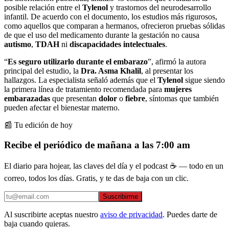
posible relación entre el
Tylenol
y trastornos del neurodesarrollo
infantil. De acuerdo con el documento, los estudios más rigurosos,
como aquellos que comparan a hermanos, ofrecieron pruebas sólidas
de que el uso del medicamento durante la gestación no causa
autismo
,
TDAH
ni
discapacidades intelectuales
.
“
Es seguro utilizarlo durante el embarazo
”, afirmó la autora
principal del estudio, la
Dra. Asma Khalil
, al presentar los
hallazgos. La especialista señaló además que el
Tylenol
sigue siendo
la primera línea de tratamiento recomendada para
mujeres
embarazadas
que presentan
dolor
o
fiebre
, síntomas que también
pueden afectar el bienestar materno.
📰 Tu edición de hoy
Recibe el periódico de mañana a las 7:00 am
El diario para hojear, las claves del día y el podcast ☕ — todo en un
correo, todos los días. Gratis, y te das de baja con un clic.
Suscribirme
Al suscribirte aceptas nuestro
aviso de privacidad
. Puedes darte de
baja cuando quieras.