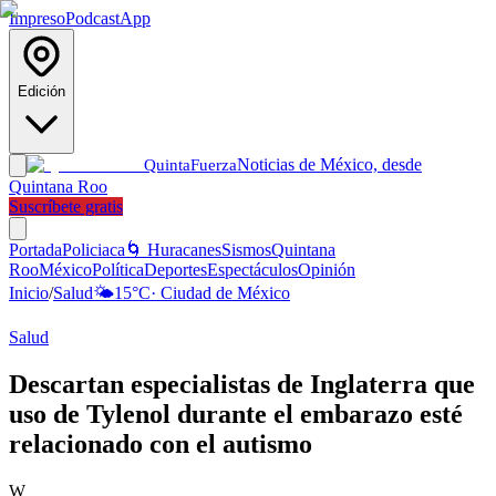
Impreso
Podcast
App
Edición
Noticias de México, desde
Quinta
Fuerza
Quintana Roo
Suscríbete gratis
Portada
Policiaca
🌀 Huracanes
Sismos
Quintana
Roo
México
Política
Deportes
Espectáculos
Opinión
Inicio
/
Salud
🌤️
15
°C
·
Ciudad de México
Salud
Descartan especialistas de Inglaterra que
uso de Tylenol durante el embarazo esté
relacionado con el autismo
W