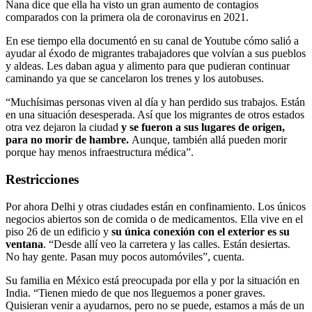
Nana dice que ella ha visto un gran aumento de contagios
comparados con la primera ola de coronavirus en 2021.
En ese tiempo ella documentó en su canal de Youtube cómo salió a
ayudar al éxodo de migrantes trabajadores que volvían a sus pueblos
y aldeas. Les daban agua y alimento para que pudieran continuar
caminando ya que se cancelaron los trenes y los autobuses.
“Muchísimas personas viven al día y han perdido sus trabajos. Están
en una situación desesperada. Así que los migrantes de otros estados
otra vez dejaron la ciudad
y se fueron a sus lugares de origen,
para no morir de hambre.
Aunque, también allá pueden morir
porque hay menos infraestructura médica”.
Restricciones
Por ahora Delhi y otras ciudades están en confinamiento. Los únicos
negocios abiertos son de comida o de medicamentos. Ella vive en el
piso 26 de un edificio y
su única conexión con el exterior es su
ventana
. “Desde allí veo la carretera y las calles. Están desiertas.
No hay gente. Pasan muy pocos automóviles”, cuenta.
Su familia en México está preocupada por ella y por la situación en
India. “Tienen miedo de que nos lleguemos a poner graves.
Quisieran venir a ayudarnos, pero no se puede, estamos a más de un