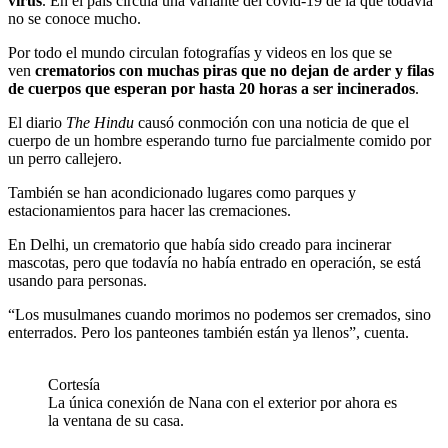
virus
. En el país circula una variante del covid-19 de la que todavía
no se conoce mucho.
Por todo el mundo circulan fotografías y videos en los que se
ven
crematorios con muchas piras que no dejan de arder
y
filas
de cuerpos que esperan por hasta 20 horas a ser incinerados
.
El diario
The Hindu
causó conmoción con una noticia de que el
cuerpo de un hombre esperando turno fue parcialmente comido por
un perro callejero.
También se han acondicionado lugares como parques y
estacionamientos para hacer las cremaciones.
En Delhi, un crematorio que había sido creado para incinerar
mascotas, pero que todavía no había entrado en operación, se está
usando para personas.
“Los musulmanes cuando morimos no podemos ser cremados, sino
enterrados. Pero los panteones también están ya llenos”, cuenta.
Cortesía
La única conexión de Nana con el exterior por ahora es
la ventana de su casa.