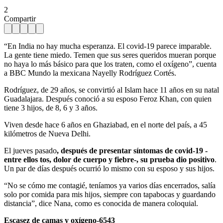
2
Compartir
“En India no hay mucha esperanza. El covid-19 parece imparable.
La gente tiene miedo. Temen que sus seres queridos mueran porque
no haya lo más básico para que los traten, como el oxígeno”, cuenta
a BBC Mundo la mexicana Nayelly Rodríguez Cortés.
Rodríguez, de 29 años, se convirtió al Islam hace 11 años en su natal
Guadalajara. Después conoció a su esposo Feroz Khan, con quien
tiene 3 hijos, de 8, 6 y 3 años.
Viven desde hace 6 años en Ghaziabad, en el norte del país, a 45
kilómetros de Nueva Delhi.
El jueves pasado
, después de presentar síntomas de covid-19 -
entre ellos tos, dolor de cuerpo y fiebre-, su prueba dio positivo
.
Un par de días después ocurrió lo mismo con su esposo y sus hijos.
“No se cómo me contagié, teníamos ya varios días encerrados, salía
solo por comida para mis hijos, siempre con tapabocas y guardando
distancia”, dice Nana, como es conocida de manera coloquial.
Escasez de camas y oxígeno
-6543