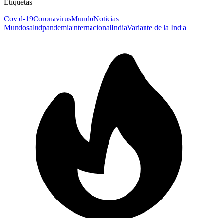
Etiquetas
Covid-19
Coronavirus
Mundo
Noticias
Mundo
salud
pandemia
internacional
India
Variante de la India