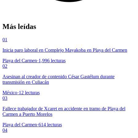
Más leídas
01
Inicia paro laboral en Complejo Mayakoba en Playa del Carmen
Playa del Carmen
·
1,996
lecturas
02
Asesinan al creador de contenido César Gastélum durante
transmisión en Culiacán
México
·
12
lecturas
03
Fallece trabajador de Xcaret en accidente en tramo de Playa del
Carmen a Puerto Morelos
Playa del Carmen
·
614
lecturas
04