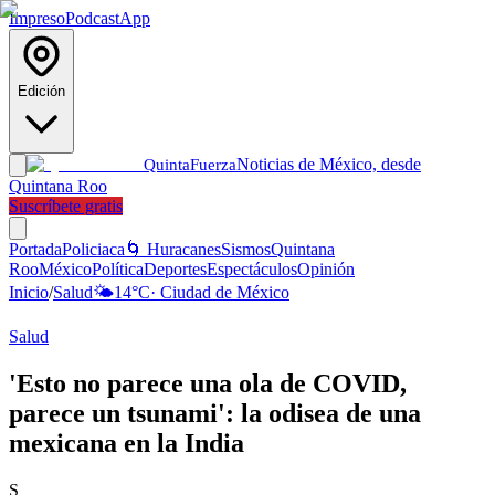
Impreso
Podcast
App
Edición
Noticias de México, desde
Quinta
Fuerza
Quintana Roo
Suscríbete gratis
Portada
Policiaca
🌀 Huracanes
Sismos
Quintana
Roo
México
Política
Deportes
Espectáculos
Opinión
Inicio
/
Salud
🌤️
14
°C
·
Ciudad de México
Salud
'Esto no parece una ola de COVID,
parece un tsunami': la odisea de una
mexicana en la India
S