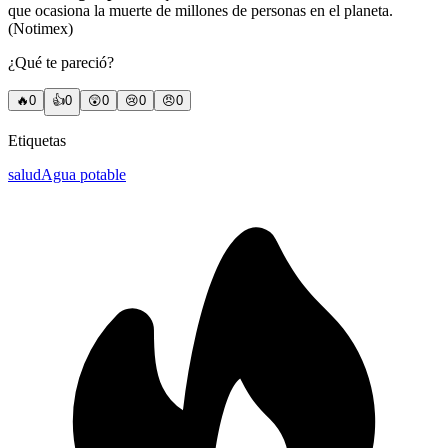
que ocasiona la muerte de millones de personas en el planeta.
(Notimex)
¿Qué te pareció?
🔥
0
👍
0
😲
0
😢
0
😠
0
Etiquetas
salud
Agua potable