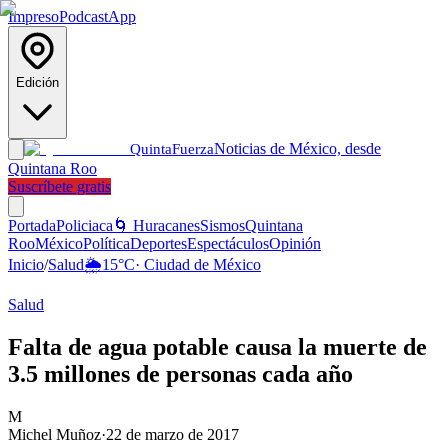
Impreso
Podcast
App
Edición
Noticias de México, desde
Quinta
Fuerza
Quintana Roo
Suscríbete gratis
Portada
Policiaca
🌀 Huracanes
Sismos
Quintana
Roo
México
Política
Deportes
Espectáculos
Opinión
Inicio
/
Salud
🌦️
15
°C
·
Ciudad de México
Salud
Falta de agua potable causa la muerte de
3.5 millones de personas cada año
M
Michel Muñoz
·
22 de marzo de 2017