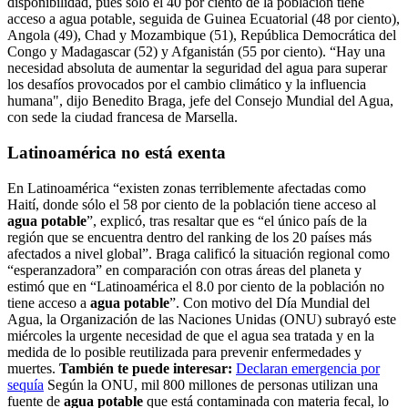
disponibilidad, pues sólo el 40 por ciento de la población tiene
acceso a agua potable, seguida de Guinea Ecuatorial (48 por ciento),
Angola (49), Chad y Mozambique (51), República Democrática del
Congo y Madagascar (52) y Afganistán (55 por ciento). “Hay una
necesidad absoluta de aumentar la seguridad del agua para superar
los desafíos provocados por el cambio climático y la influencia
humana", dijo Benedito Braga, jefe del Consejo Mundial del Agua,
con sede la ciudad francesa de Marsella.
Latinoamérica no está exenta
En Latinoamérica “existen zonas terriblemente afectadas como
Haití, donde sólo el 58 por ciento de la población tiene acceso al
agua potable
”, explicó, tras resaltar que es “el único país de la
región que se encuentra dentro del ranking de los 20 países más
afectados a nivel global”. Braga calificó la situación regional como
“esperanzadora” en comparación con otras áreas del planeta y
estimó que en “Latinoamérica el 8.0 por ciento de la población no
tiene acceso a
agua potable
”. Con motivo del Día Mundial del
Agua, la Organización de las Naciones Unidas (ONU) subrayó este
miércoles la urgente necesidad de que el agua sea tratada y en la
medida de lo posible reutilizada para prevenir enfermedades y
muertes.
También te puede interesar:
Declaran emergencia por
sequía
Según la ONU, mil 800 millones de personas utilizan una
fuente de
agua potable
que está contaminada con materia fecal, lo