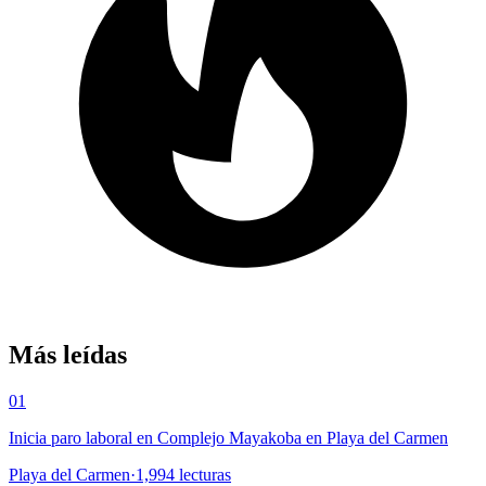
Más leídas
01
Inicia paro laboral en Complejo Mayakoba en Playa del Carmen
Playa del Carmen
·
1,994
lecturas