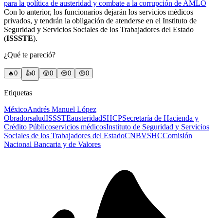
para la política de austeridad y combate a la corrupción de AMLO
Con lo anterior, los funcionarios dejarán los servicios médicos
privados, y tendrán la obligación de atenderse en el Instituto de
Seguridad y Servicios Sociales de los Trabajadores del Estado
(
ISSSTE
).
¿Qué te pareció?
🔥
0
👍
0
😲
0
😢
0
😠
0
Etiquetas
México
Andrés Manuel López
Obrador
salud
ISSSTE
austeridad
SHCP
Secretaría de Hacienda y
Crédito Público
servicios médicos
Instituto de Seguridad y Servicios
Sociales de los Trabajadores del Estado
CNBV
SHC
Comisión
Nacional Bancaria y de Valores