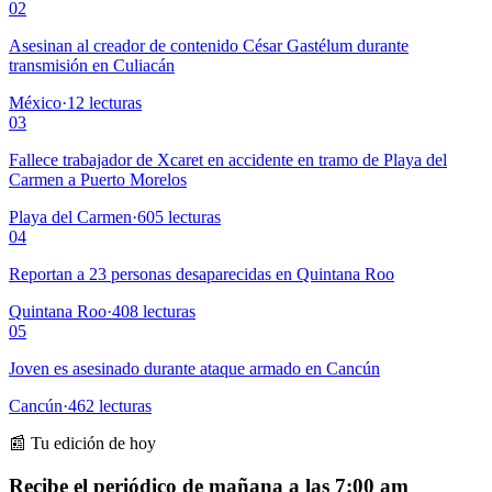
02
Asesinan al creador de contenido César Gastélum durante
transmisión en Culiacán
México
·
12
lecturas
03
Fallece trabajador de Xcaret en accidente en tramo de Playa del
Carmen a Puerto Morelos
Playa del Carmen
·
605
lecturas
04
Reportan a 23 personas desaparecidas en Quintana Roo
Quintana Roo
·
408
lecturas
05
Joven es asesinado durante ataque armado en Cancún
Cancún
·
462
lecturas
📰 Tu edición de hoy
Recibe el periódico de mañana a las 7:00 am