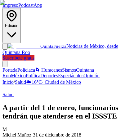
Impreso
Podcast
App
Edición
Noticias de México, desde
Quinta
Fuerza
Quintana Roo
Suscríbete gratis
Portada
Policiaca
🌀 Huracanes
Sismos
Quintana
Roo
México
Política
Deportes
Espectáculos
Opinión
Inicio
/
Salud
🌦️
16
°C
·
Ciudad de México
Salud
A partir del 1 de enero, funcionarios
tendrán que atenderse en el ISSSTE
M
Michel Muñoz
·
31 de diciembre de 2018