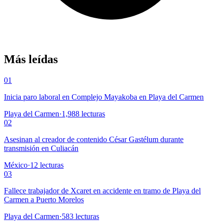
Más leídas
01
Inicia paro laboral en Complejo Mayakoba en Playa del Carmen
Playa del Carmen
·
1,988
lecturas
02
Asesinan al creador de contenido César Gastélum durante
transmisión en Culiacán
México
·
12
lecturas
03
Fallece trabajador de Xcaret en accidente en tramo de Playa del
Carmen a Puerto Morelos
Playa del Carmen
·
583
lecturas