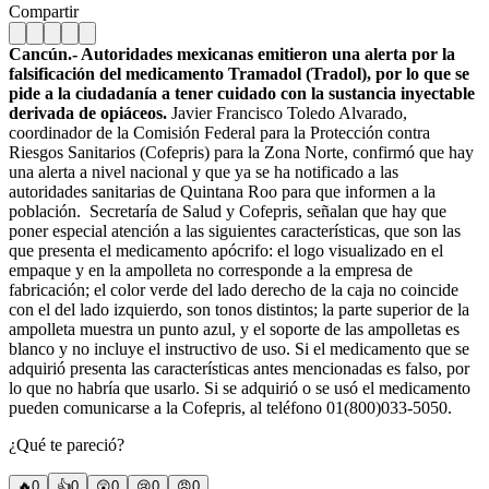
Compartir
Cancún.- Autoridades mexicanas emitieron una alerta por la
falsificación del medicamento Tramadol (Tradol), por lo que se
pide a la ciudadanía a tener cuidado con la sustancia inyectable
derivada de opiáceos.
Javier Francisco Toledo Alvarado,
coordinador de la Comisión Federal para la Protección contra
Riesgos Sanitarios (Cofepris) para la Zona Norte, confirmó que hay
una alerta a nivel nacional y que ya se ha notificado a las
autoridades sanitarias de Quintana Roo para que informen a la
población.
Secretaría de Salud y Cofepris, señalan que hay que
poner especial atención a las siguientes características, que son las
que presenta el medicamento apócrifo: el logo visualizado en el
empaque y en la ampolleta no corresponde a la empresa de
fabricación; el color verde del lado derecho de la caja no coincide
con el del lado izquierdo, son tonos distintos; la parte superior de la
ampolleta muestra un punto azul, y el soporte de las ampolletas es
blanco y no incluye el instructivo de uso. Si el medicamento que se
adquirió presenta las características antes mencionadas es falso, por
lo que no habría que usarlo. Si se adquirió o se usó el medicamento
pueden comunicarse a la Cofepris, al teléfono 01(800)033-5050.
¿Qué te pareció?
🔥
0
👍
0
😲
0
😢
0
😠
0