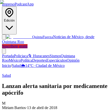
Impreso
Podcast
App
Edición
Noticias de México, desde
Quinta
Fuerza
Quintana Roo
Suscríbete gratis
Portada
Policiaca
🌀 Huracanes
Sismos
Quintana
Roo
México
Política
Deportes
Espectáculos
Opinión
Inicio
/
Salud
🌦️
14
°C
·
Ciudad de México
Salud
Lanzan alerta sanitaria por medicamente
apócrifo
M
Miriam Barrios
·
13 de abril de 2018