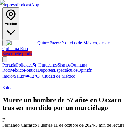
Impreso
Podcast
App
Edición
Noticias de México, desde
Quinta
Fuerza
Quintana Roo
Suscríbete gratis
Portada
Policiaca
🌀 Huracanes
Sismos
Quintana
Roo
México
Política
Deportes
Espectáculos
Opinión
Inicio
/
Salud
🌤️
12
°C
·
Ciudad de México
Salud
Muere un hombre de 57 años en Oaxaca
tras ser mordido por un murciélago
F
Fernando Carrasco Fuentes
·
11 de octubre de 2024
·
3
min de lectura