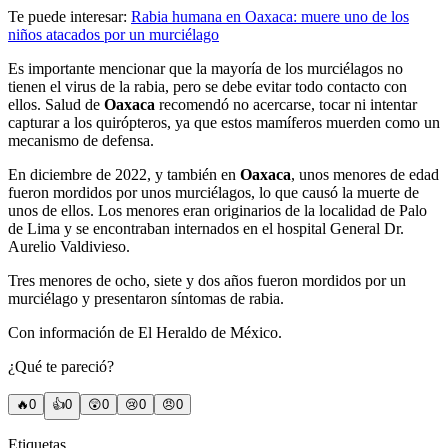
Te puede interesar:
Rabia humana en Oaxaca: muere uno de los
niños atacados por un murciélago
Es importante mencionar que la mayoría de los murciélagos no
tienen el virus de la rabia, pero se debe evitar todo contacto con
ellos. Salud de
Oaxaca
recomendó no acercarse, tocar ni intentar
capturar a los quirópteros, ya que estos mamíferos muerden como un
mecanismo de defensa.
En diciembre de 2022, y también en
Oaxaca
, unos menores de edad
fueron mordidos por unos murciélagos, lo que causó la muerte de
unos de ellos. Los menores eran originarios de la localidad de Palo
de Lima y se encontraban internados en el hospital General Dr.
Aurelio Valdivieso.
Tres menores de ocho, siete y dos años fueron mordidos por un
murciélago y presentaron síntomas de rabia.
Con información de El Heraldo de México.
¿Qué te pareció?
🔥
0
👍
0
😲
0
😢
0
😠
0
Etiquetas