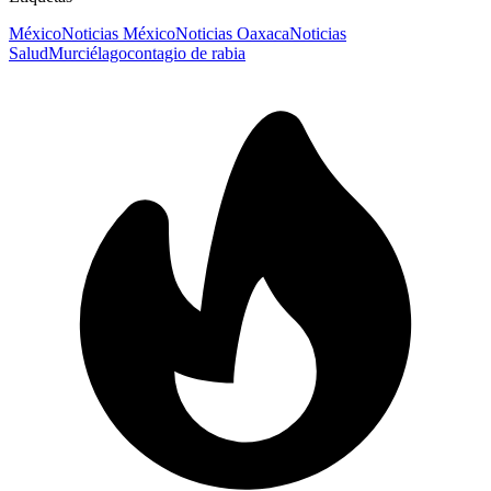
México
Noticias México
Noticias Oaxaca
Noticias
Salud
Murciélago
contagio de rabia