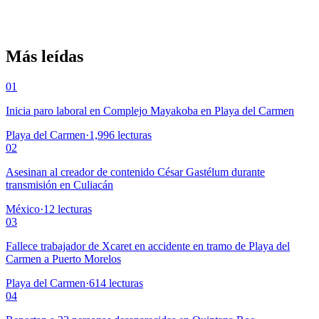
Más leídas
01
Inicia paro laboral en Complejo Mayakoba en Playa del Carmen
Playa del Carmen
·
1,996
lecturas
02
Asesinan al creador de contenido César Gastélum durante
transmisión en Culiacán
México
·
12
lecturas
03
Fallece trabajador de Xcaret en accidente en tramo de Playa del
Carmen a Puerto Morelos
Playa del Carmen
·
614
lecturas
04