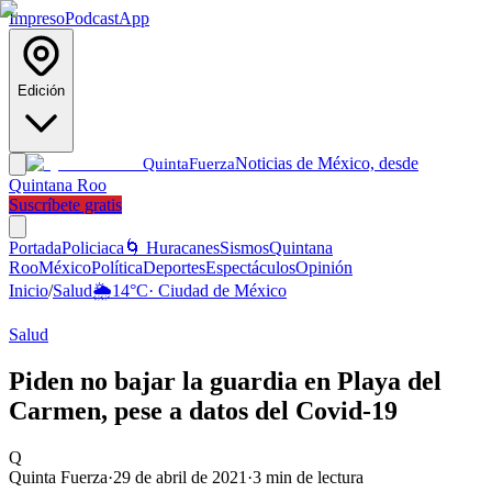
Impreso
Podcast
App
Edición
Noticias de México, desde
Quinta
Fuerza
Quintana Roo
Suscríbete gratis
Portada
Policiaca
🌀 Huracanes
Sismos
Quintana
Roo
México
Política
Deportes
Espectáculos
Opinión
Inicio
/
Salud
🌦️
14
°C
·
Ciudad de México
Salud
Piden no bajar la guardia en Playa del
Carmen, pese a datos del Covid-19
Q
Quinta Fuerza
·
29 de abril de 2021
·
3
min de lectura