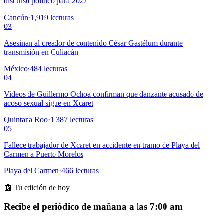
discurso político para 2027
Cancún
·
1,919
lecturas
03
Asesinan al creador de contenido César Gastélum durante
transmisión en Culiacán
México
·
484
lecturas
04
Videos de Guillermo Ochoa confirman que danzante acusado de
acoso sexual sigue en Xcaret
Quintana Roo
·
1,387
lecturas
05
Fallece trabajador de Xcaret en accidente en tramo de Playa del
Carmen a Puerto Morelos
Playa del Carmen
·
466
lecturas
📰 Tu edición de hoy
Recibe el periódico de mañana a las 7:00 am