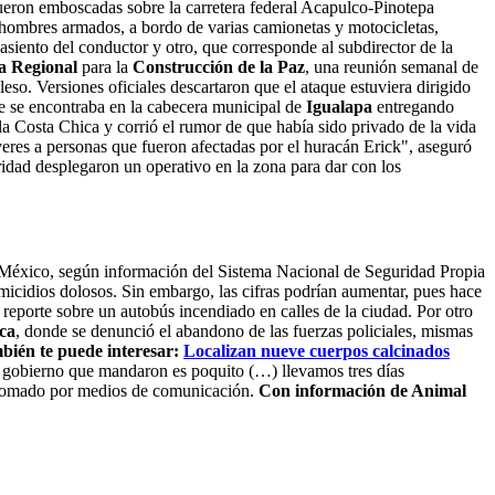
fueron emboscadas sobre la carretera federal Acapulco-Pinotepa
hombres armados, a bordo de varias camionetas y motocicletas,
 asiento del conductor y otro, que corresponde al subdirector de la
a Regional
para la
Construcción de la Paz
, una reunión semanal de
leso. Versiones oficiales descartaron que el ataque estuviera dirigido
lde se encontraba en la cabecera municipal de
Igualapa
entregando
 Costa Chica y corrió el rumor de que había sido privado de la vida
veres a personas que fueron afectadas por el huracán Erick", aseguró
ridad desplegaron un operativo en la zona para dar con los
en México, según información del Sistema Nacional de Seguridad Propia
micidios dolosos. Sin embargo, las cifras podrían aumentar, pues hace
 reporte sobre un autobús incendiado en calles de la ciudad. Por otro
ca
, donde se denunció el abandono de las fuerzas policiales, mismas
bién te puede interesar:
Localizan nueve cuerpos calcinados
 gobierno que mandaron es poquito (…) llevamos tres días
 retomado por medios de comunicación.
Con información de Animal