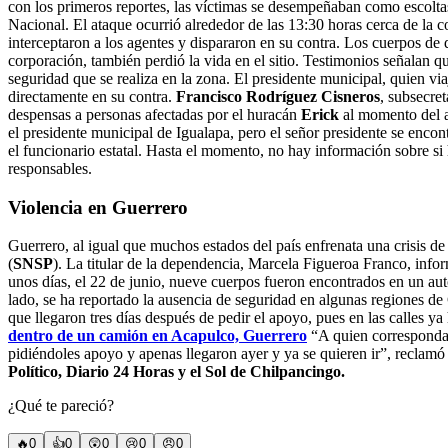
con los primeros reportes, las víctimas se desempeñaban como escolta
Nacional. El ataque ocurrió alrededor de las 13:30 horas cerca de la
interceptaron a los agentes y dispararon en su contra. Los cuerpos de 
corporación, también perdió la vida en el sitio. Testimonios señalan q
seguridad que se realiza en la zona. El presidente municipal, quien via
directamente en su contra.
Francisco Rodríguez Cisneros
, subsecre
despensas a personas afectadas por el huracán
Erick
al momento del a
el presidente municipal de Igualapa, pero el señor presidente se enco
el funcionario estatal. Hasta el momento, no hay información sobre si
responsables.
Violencia en Guerrero
Guerrero, al igual que muchos estados del país enfrenata una crisis 
(
SNSP
). La titular de la dependencia, Marcela Figueroa Franco, inf
unos días, el 22 de junio, nueve cuerpos fueron encontrados en un aut
lado, se ha reportado la ausencia de seguridad en algunas regiones d
que llegaron tres días después de pedir el apoyo, pues en las calles 
dentro de un camión en Acapulco, Guerrero
“A quien corresponda,
pidiéndoles apoyo y apenas llegaron ayer y ya se quieren ir”, reclam
Político, Diario 24 Horas y el Sol de Chilpancingo.
¿Qué te pareció?
🔥
0
👍
0
😲
0
😢
0
😠
0