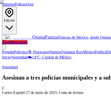
Impreso
Podcast
App
Edición
Quinta
Fuerza
Noticias de México, desde Quint
Suscríbete gratis
Portada
Policiaca
🌀 Huracanes
Sismos
Quintana Roo
México
Política
De
Inicio
/
Seguridad
☁️
14
°C
·
Ciudad de México
Seguridad
Asesinan a tres policías municipales y a s
C
Carlos Espejel
·
27 de junio de 2025
·
3
min de lectura