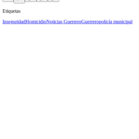
Etiquetas
Inseguridad
Homicidio
Noticias Guerrero
Guerrero
policía municipal