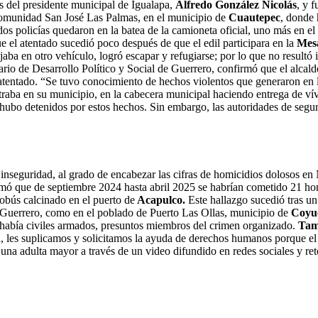
s del presidente municipal de Igualapa,
Alfredo González Nicolás
, y 
 comunidad San José Las Palmas, en el municipio de
Cuautepec
, donde 
dos policías quedaron en la batea de la camioneta oficial, uno más en el
ue el atentado sucedió poco después de que el edil participara en la
Mes
jaba en otro vehículo, logró escapar y refugiarse; por lo que no resultó i
tario de Desarrollo Político y Social de Guerrero, confirmó que el alca
tentado. “Se tuvo conocimiento de hechos violentos que generaron en la
ntraba en su municipio, en la cabecera municipal haciendo entrega de ví
 hubo detenidos por estos hechos. Sin embargo, las autoridades de segu
de inseguridad, al grado de encabezar las cifras de homicidios dolosos 
ormó que de septiembre 2024 hasta abril 2025 se habrían cometido 21 ho
obús calcinado en el puerto de
Acapulco.
Este hallazgo sucedió tras un
e Guerrero, como en el poblado de Puerto Las Ollas, municipio de
Coyu
ya había civiles armados, presuntos miembros del crimen organizado.
Tam
 les suplicamos y solicitamos la ayuda de derechos humanos porque el
ó una adulta mayor a través de un video difundido en redes sociales y