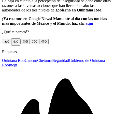
La baja en cuanto a la percepción de inseguridad se debe entre otras
razones a las diversas acciones que han llevado a cabo las
autoridades de los tres niveles de
gobierno en Quintana Roo
.
¡Ya estamos en Google News! Mantente al día con las noticias
más importantes de México y el Mundo, haz clic
aquí
¿Qué te pareció?
🔥
0
👍
0
😲
0
😢
0
😠
0
Etiquetas
Quintana Roo
Cancún
Chetumal
Seguridad
Gobierno de Quintana
Roo
Inegi