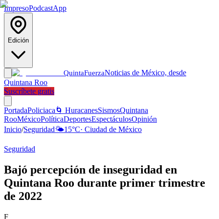
Impreso
Podcast
App
Edición
Noticias de México, desde
Quinta
Fuerza
Quintana Roo
Suscríbete gratis
Portada
Policiaca
🌀 Huracanes
Sismos
Quintana
Roo
México
Política
Deportes
Espectáculos
Opinión
Inicio
/
Seguridad
🌤️
15
°C
·
Ciudad de México
Seguridad
Bajó percepción de inseguridad en
Quintana Roo durante primer trimestre
de 2022
F