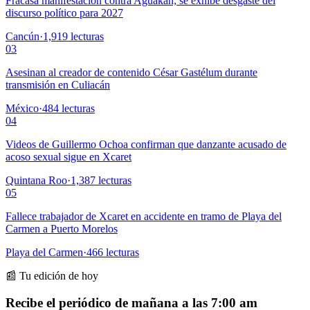
Fracasa manifestación contra Aguakan; se exhibe desgaste del
discurso político para 2027
Cancún
·
1,919
lecturas
03
Asesinan al creador de contenido César Gastélum durante
transmisión en Culiacán
México
·
484
lecturas
04
Videos de Guillermo Ochoa confirman que danzante acusado de
acoso sexual sigue en Xcaret
Quintana Roo
·
1,387
lecturas
05
Fallece trabajador de Xcaret en accidente en tramo de Playa del
Carmen a Puerto Morelos
Playa del Carmen
·
466
lecturas
📰 Tu edición de hoy
Recibe el periódico de mañana a las 7:00 am