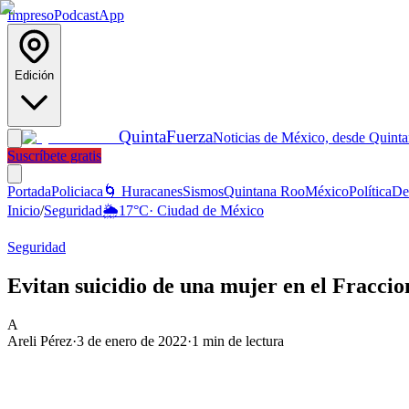
Impreso
Podcast
App
Edición
Quinta
Fuerza
Noticias de México, desde Quint
Suscríbete gratis
Portada
Policiaca
🌀 Huracanes
Sismos
Quintana Roo
México
Política
De
Inicio
/
Seguridad
🌦️
17
°C
·
Ciudad de México
Seguridad
Evitan suicidio de una mujer en el Fracc
A
Areli Pérez
·
3 de enero de 2022
·
1
min de lectura