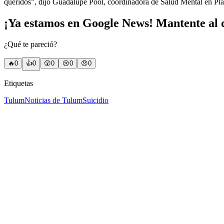
queridos”, dijo Guadalupe Pool, coordinadora de Salud Mental en Pl
¡Ya estamos en Google News! Mantente al d
¿Qué te pareció?
🔥
0
👍
0
😲
0
😢
0
😠
0
Etiquetas
Tulum
Noticias de Tulum
Suicidio