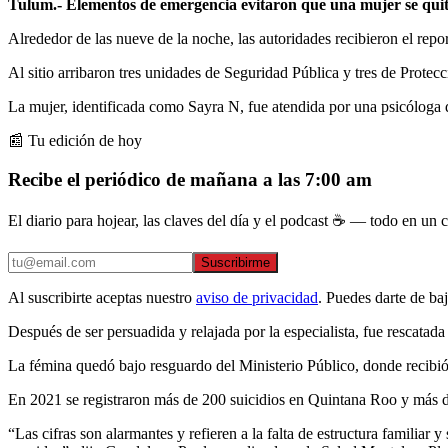
Tulum.- Elementos de emergencia evitaron que una mujer se quit
Alrededor de las nueve de la noche, las autoridades recibieron el repo
Al sitio arribaron tres unidades de Seguridad Pública y tres de Prote
La mujer, identificada como Sayra N, fue atendida por una psicóloga d
📰 Tu edición de hoy
Recibe el periódico de mañana a las 7:00 am
El diario para hojear, las claves del día y el podcast ☕ — todo en un co
Suscribirme
Al suscribirte aceptas nuestro
aviso de privacidad
. Puedes darte de ba
Después de ser persuadida y relajada por la especialista, fue rescatad
La fémina quedó bajo resguardo del Ministerio Público, donde recibió
En 2021 se registraron más de 200 suicidios en Quintana Roo y más de
“Las cifras son alarmantes y refieren a la falta de estructura familiar