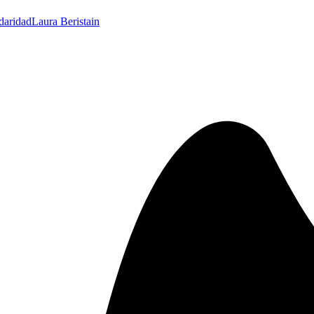
idaridad
Laura Beristain