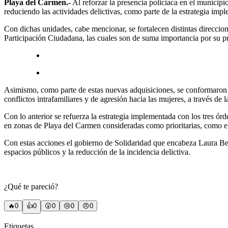
Playa del Carmen.-
Al reforzar la presencia policiaca en el municipi
reduciendo las actividades delictivas, como parte de la estrategia imp
Con dichas unidades, cabe mencionar, se fortalecen distintas direccio
Participación Ciudadana, las cuales son de suma importancia por su pre
Asimismo, como parte de estas nuevas adquisiciones, se conformaron tr
conflictos intrafamiliares y de agresión hacia las mujeres, a través d
Con lo anterior se refuerza la estrategia implementada con los tres órd
en zonas de Playa del Carmen consideradas como prioritarias, como el 
Con estas acciones el gobierno de Solidaridad que encabeza Laura Beri
espacios públicos y la reducción de la incidencia delictiva.
¿Qué te pareció?
🔥
0
👍
0
😲
0
😢
0
😠
0
Etiquetas