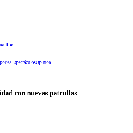
ana Roo
portes
Espectáculos
Opinión
idad con nuevas patrullas