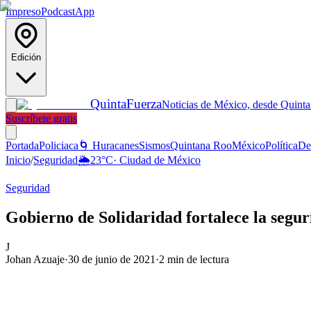
Impreso
Podcast
App
Edición
Quinta
Fuerza
Noticias de México, desde Quint
Suscríbete gratis
Portada
Policiaca
🌀 Huracanes
Sismos
Quintana Roo
México
Política
De
Inicio
/
Seguridad
🌦️
23
°C
·
Ciudad de México
Seguridad
Gobierno de Solidaridad fortalece la segur
J
Johan Azuaje
·
30 de junio de 2021
·
2
min de lectura