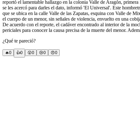
reportó el lamentable hallazgo en la colonia Valle de Aragón, primera
se les acercó para darles el dato, informó 'El Universal'. Este hombre
que se ubica en la calle Valle de las Zapatas, esquina con Valle de Mi
el cuerpo de un menor, sin señales de violencia, envuelto en una cobija
De acuerdo con el reporte, el cadáver encontrado al interior de la moc
periciales para conocer la causa precisa de la muerte del menor. Adem
¿Qué te pareció?
🔥
0
👍
0
😲
0
😢
0
😠
0