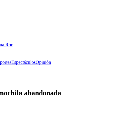
ana Roo
portes
Espectáculos
Opinión
a mochila abandonada