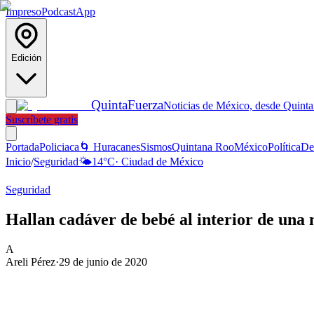
Impreso
Podcast
App
Edición
Quinta
Fuerza
Noticias de México, desde Quint
Suscríbete gratis
Portada
Policiaca
🌀 Huracanes
Sismos
Quintana Roo
México
Política
De
Inicio
/
Seguridad
🌤️
14
°C
·
Ciudad de México
Seguridad
Hallan cadáver de bebé al interior de un
A
Areli Pérez
·
29 de junio de 2020