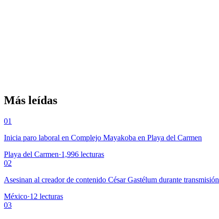
Más leídas
01
Inicia paro laboral en Complejo Mayakoba en Playa del Carmen
Playa del Carmen
·
1,996
lecturas
02
Asesinan al creador de contenido César Gastélum durante transmisió
México
·
12
lecturas
03