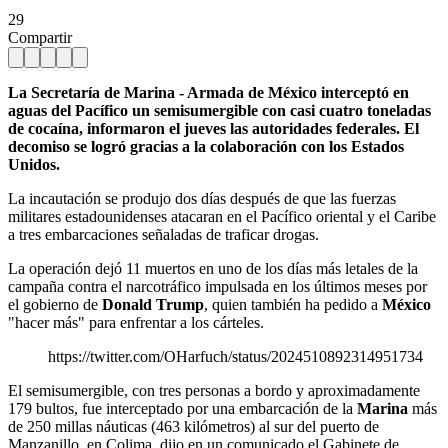
29
Compartir
La Secretaría de Marina - Armada de México interceptó en
aguas del Pacífico un semisumergible con casi cuatro toneladas
de cocaína, informaron el jueves las autoridades federales. El
decomiso se logró gracias a la colaboración con los Estados
Unidos.
La incautación se produjo dos días después de que las fuerzas
militares estadounidenses atacaran en el Pacífico oriental y el Caribe
a tres embarcaciones señaladas de traficar drogas.
La operación dejó 11 muertos en uno de los días más letales de la
campaña contra el narcotráfico impulsada en los últimos meses por
el gobierno de
Donald Trump
, quien también ha pedido a
México
"hacer más" para enfrentar a los cárteles.
https://twitter.com/OHarfuch/status/2024510892314951734
El semisumergible, con tres personas a bordo y aproximadamente
179 bultos, fue interceptado por una embarcación de la
Marina
más
de 250 millas náuticas (463 kilómetros) al sur del puerto de
Manzanillo, en Colima, dijo en un comunicado el Gabinete de