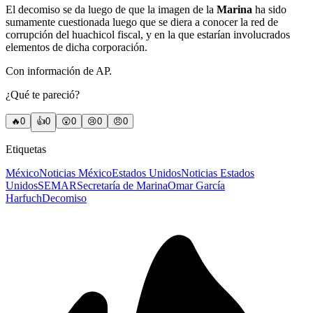
El decomiso se da luego de que la imagen de la
Marina
ha sido
sumamente cuestionada luego que se diera a conocer la red de
corrupción del huachicol fiscal, y en la que estarían involucrados
elementos de dicha corporación.
Con información de AP.
¿Qué te pareció?
🔥
0
👍
0
😲
0
😢
0
😠
0
Etiquetas
México
Noticias México
Estados Unidos
Noticias Estados
Unidos
SEMAR
Secretaría de Marina
Omar García
Harfuch
Decomiso