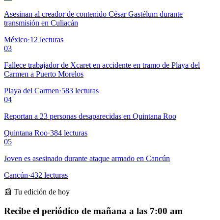
Asesinan al creador de contenido César Gastélum durante
transmisión en Culiacán
México
·
12
lecturas
03
Fallece trabajador de Xcaret en accidente en tramo de Playa del
Carmen a Puerto Morelos
Playa del Carmen
·
583
lecturas
04
Reportan a 23 personas desaparecidas en Quintana Roo
Quintana Roo
·
384
lecturas
05
Joven es asesinado durante ataque armado en Cancún
Cancún
·
432
lecturas
📰 Tu edición de hoy
Recibe el periódico de mañana a las 7:00 am