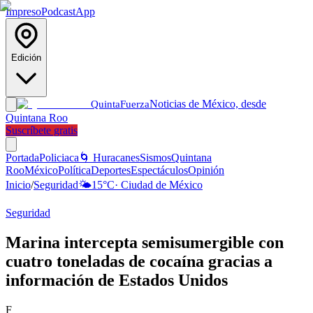
Impreso
Podcast
App
Edición
Noticias de México, desde
Quinta
Fuerza
Quintana Roo
Suscríbete gratis
Portada
Policiaca
🌀 Huracanes
Sismos
Quintana
Roo
México
Política
Deportes
Espectáculos
Opinión
Inicio
/
Seguridad
🌤️
15
°C
·
Ciudad de México
Seguridad
Marina intercepta semisumergible con
cuatro toneladas de cocaína gracias a
información de Estados Unidos
F