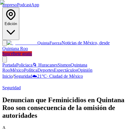
Impreso
Podcast
App
Edición
Noticias de México, desde
Quinta
Fuerza
Quintana Roo
Suscríbete gratis
Portada
Policiaca
🌀 Huracanes
Sismos
Quintana
Roo
México
Política
Deportes
Espectáculos
Opinión
Inicio
/
Seguridad
☁️
21
°C
·
Ciudad de México
Seguridad
Denuncian que Feminicidios en Quintana
Roo son consecuencia de la omisión de
autoridades
A