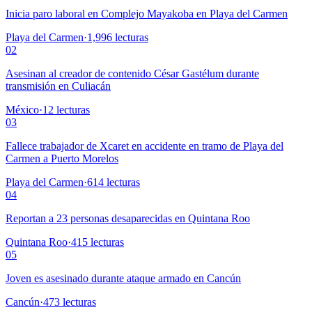
Inicia paro laboral en Complejo Mayakoba en Playa del Carmen
Playa del Carmen
·
1,996
lecturas
02
Asesinan al creador de contenido César Gastélum durante
transmisión en Culiacán
México
·
12
lecturas
03
Fallece trabajador de Xcaret en accidente en tramo de Playa del
Carmen a Puerto Morelos
Playa del Carmen
·
614
lecturas
04
Reportan a 23 personas desaparecidas en Quintana Roo
Quintana Roo
·
415
lecturas
05
Joven es asesinado durante ataque armado en Cancún
Cancún
·
473
lecturas