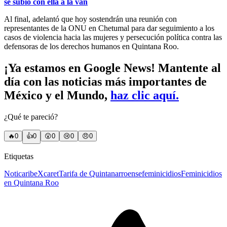
se subió con ella a la van
Al final, adelantó que hoy sostendrán una reunión con
representantes de la ONU en Chetumal para dar seguimiento a los
casos de violencia hacia las mujeres y persecución política contra las
defensoras de los derechos humanos en Quintana Roo.
¡Ya estamos en Google News! Mantente al
día con las noticias más importantes de
México y el Mundo,
haz clic aquí.
¿Qué te pareció?
🔥
0
👍
0
😲
0
😢
0
😠
0
Etiquetas
Noticaribe
Xcaret
Tarifa de Quintanarroense
feminicidios
Feminicidios
en Quintana Roo