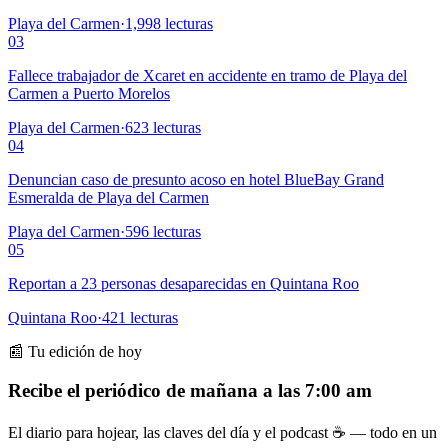
Playa del Carmen
·
1,998
lecturas
03
Fallece trabajador de Xcaret en accidente en tramo de Playa del
Carmen a Puerto Morelos
Playa del Carmen
·
623
lecturas
04
Denuncian caso de presunto acoso en hotel BlueBay Grand
Esmeralda de Playa del Carmen
Playa del Carmen
·
596
lecturas
05
Reportan a 23 personas desaparecidas en Quintana Roo
Quintana Roo
·
421
lecturas
📰 Tu edición de hoy
Recibe el periódico de mañana a las 7:00 am
El diario para hojear, las claves del día y el podcast ☕ — todo en un