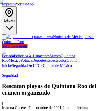
Impreso
Podcast
App
Edición
Noticias de México, desde
Quinta
Fuerza
Quintana Roo
Suscríbete gratis
Portada
Policiaca
🌀 Huracanes
Sismos
Quintana
Roo
México
Política
Deportes
Espectáculos
Opinión
Inicio
/
Seguridad
🌤️
14
°C
·
Ciudad de México
Seguridad
Rescatan playas de Quintana Roo del
crimen organizado
I
Iriamna Caceres
·
7 de octubre de 2021
·
2
min de lectura