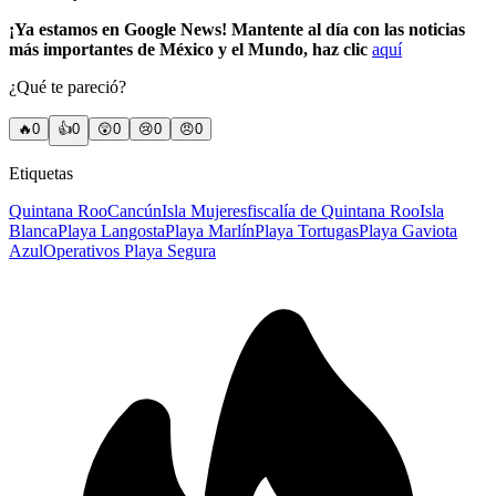
¡Ya estamos en Google News! Mantente al día con las noticias
más importantes de México y el Mundo, haz clic
aquí
¿Qué te pareció?
🔥
0
👍
0
😲
0
😢
0
😠
0
Etiquetas
Quintana Roo
Cancún
Isla Mujeres
fiscalía de Quintana Roo
Isla
Blanca
Playa Langosta
Playa Marlín
Playa Tortugas
Playa Gaviota
Azul
Operativos Playa Segura