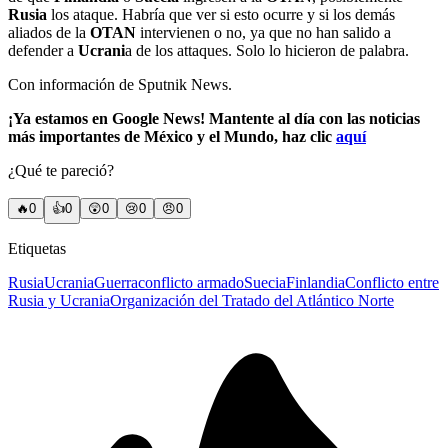
Rusia
los ataque. Habría que ver si esto ocurre y si los demás
aliados de la
OTAN
intervienen o no, ya que no han salido a
defender a
Ucrani
a de los attaques. Solo lo hicieron de palabra.
Con información de Sputnik News.
¡Ya estamos en Google News! Mantente al día con las noticias
más importantes de México y el Mundo, haz clic
aquí
¿Qué te pareció?
🔥
0
👍
0
😲
0
😢
0
😠
0
Etiquetas
Rusia
Ucrania
Guerra
conflicto armado
Suecia
Finlandia
Conflicto entre
Rusia y Ucrania
Organización del Tratado del Atlántico Norte