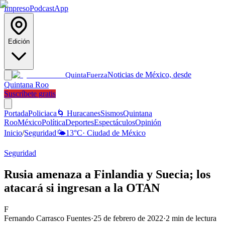
Impreso
Podcast
App
Edición
Noticias de México, desde
Quinta
Fuerza
Quintana Roo
Suscríbete gratis
Portada
Policiaca
🌀 Huracanes
Sismos
Quintana
Roo
México
Política
Deportes
Espectáculos
Opinión
Inicio
/
Seguridad
🌤️
13
°C
·
Ciudad de México
Seguridad
Rusia amenaza a Finlandia y Suecia; los
atacará si ingresan a la OTAN
F
Fernando Carrasco Fuentes
·
25 de febrero de 2022
·
2
min de lectura