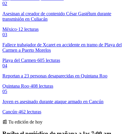
02
Asesinan al creador de contenido César Gastélum durante
transmisión en Culiacán
México
·
12
lecturas
03
Fallece trabajador de Xcaret en accidente en tramo de Playa del
Carmen a Puerto Morelos
Playa del Carmen
·
605
lecturas
04
Reportan a 23 personas desaparecidas en Quintana Roo
Quintana Roo
·
408
lecturas
05
Joven es asesinado durante ataque armado en Cancún
Cancún
·
462
lecturas
📰 Tu edición de hoy
Recibe el periódico de mañana a las 7:00 am