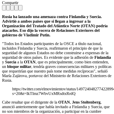
Compartir
Rusia ha lanzado una amenaza contra Finlandia y Suecia.
Advirtió a ambos países que si llegan a ingresar a la
Organización del Tratado del Atlántico Norte (OTAN) podría
atacarlos. Eso dijo la vocera de Relaciones Exteriores del
gobierno de Vladimir Putin.
"Todos los Estados participantes de la OSCE a título nacional,
incluidos Finlandia y Suecia, reafirmaron el principio de que la
seguridad de algunos Estados no debe construirse a expensas de la
seguridad de otros países. Es evidente que la adhesión de
Finlandia
y
Suecia
a la
OTAN
, que es principalmente, como bien entienden,
un
bloque militar
, tendría graves consecuencias militares y políticas
que requerirían que nuestro país tome medidas recíprocas", señaló
María Zajárova, portavoz del Ministerio de Relaciones Exteriores de
Rusia.
https://twitter.com/elmovimientov/status/149724048277422899
s=20&t=IkTImz7WbvUxMRsdtxRrdQ
Cabe resaltar que el dirigente de la
OTAN
,
Jens Stoltenberg
,
anunció anteriormente que había invitado a Finlandia y Suecia, que
no son miembros de la organización, a participar en la cumbre