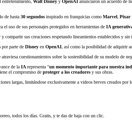
l entretenimiento,
Walt Disney
y
OpenAI
anunciaron un acuerdo de lice
do de hasta
30 segundos
inspirado en franquicias como
Marvel
,
Pixar
a el uso de sus personajes protegidos en herramientas de
IA generativ
compartir sus creaciones respetando lineamientos establecidos y sin inv
s
por parte de
Disney
en
OpenAI
, así como la posibilidad de adquirir 
e atraviesa cuestionamientos sobre la sostenibilidad de su modelo de ne
avance de la
IA
representa “
un momento importante para nuestra ind
ntiene el compromiso de
proteger a los creadores
y sus obras.
iones largas, limitándose exclusivamente a videos breves creados por l
rreo, todos los días. Gratis, y te das de baja con un clic.