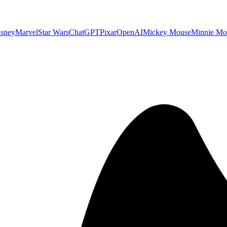
sney
Marvel
Star Wars
ChatGPT
Pixar
OpenAI
Mickey Mouse
Minnie Mo