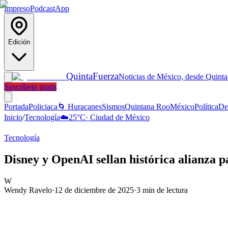
Impreso
Podcast
App
Edición
Quinta
Fuerza
Noticias de México, desde Quint
Suscríbete gratis
Portada
Policiaca
🌀 Huracanes
Sismos
Quintana Roo
México
Política
De
Inicio
/
Tecnología
☁️
25
°C
·
Ciudad de México
Tecnología
Disney y OpenAI sellan histórica alianza pa
W
Wendy Ravelo
·
12 de diciembre de 2025
·
3
min de lectura