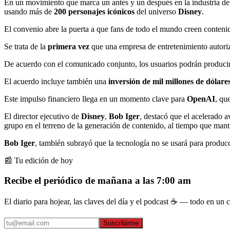
En un movimiento que marca un antes y un después en la industria de
usando más de
200 personajes icónicos
del universo
Disney
.
El convenio abre la puerta a que fans de todo el mundo creen conteni
Se trata de la
primera vez
que una empresa de entretenimiento autoriz
De acuerdo con el comunicado conjunto, los usuarios podrán producir y 
El acuerdo incluye también una
inversión de mil millones de dólare
Este impulso financiero llega en un momento clave para
OpenAI
, qu
El director ejecutivo de
Disney
,
Bob Iger
, destacó que el acelerado 
grupo en el terreno de la generación de contenido, al tiempo que ma
Bob Iger
, también subrayó que la tecnología no se usará para producc
📰 Tu edición de hoy
Recibe el periódico de mañana a las 7:00 am
El diario para hojear, las claves del día y el podcast ☕ — todo en un co
Suscribirme