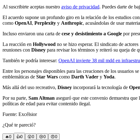
Al suscribirte aceptas nuestro
aviso de privacidad
. Puedes darte de ba
El acuerdo supone un profundo giro en la relación de los estudios con
como
OpenAI
,
Perplexity
y
Anthropic
, acusándolas de usar materia
Incluso enviaron una carta de
cese y desistimiento a Google
por presu
La reacción en
Hollywood
no se hizo esperar. El sindicato de actores
reuniones con
Disney
para revisar los términos y reiteró su queja de 
También te podría interesar:
OpenAI invierte 38 mil mdd en infraest
Entre los personajes disponibles para las creaciones de los usuarios s
emblemáticas de
Star Wars
como
Darth Vader
y
Yoda
.
Más allá del uso recreativo,
Disney
incorporará la tecnología de
Ope
Por su parte,
Sam Altman
aseguró que este convenio demuestra que l
políticas de edad para evitar contenido ilegal.
Fuente: Excélsior
¿Qué te pareció?
🔥
0
👍
0
😲
0
😢
0
😠
0