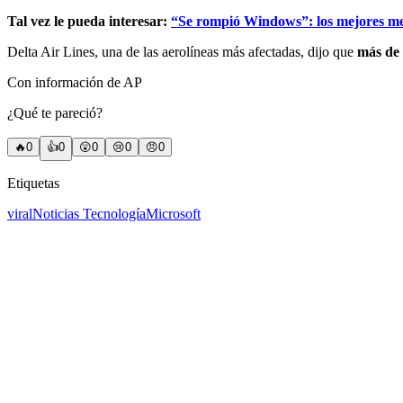
Tal vez le pueda interesar:
“Se rompió Windows”: los mejores mem
Delta Air Lines, una de las aerolíneas más afectadas, dijo que
más de 
Con información de AP
¿Qué te pareció?
🔥
0
👍
0
😲
0
😢
0
😠
0
Etiquetas
viral
Noticias Tecnología
Microsoft