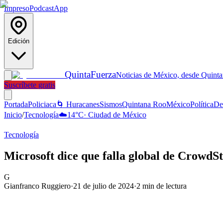
Impreso
Podcast
App
Edición
Quinta
Fuerza
Noticias de México, desde Quint
Suscríbete gratis
Portada
Policiaca
🌀 Huracanes
Sismos
Quintana Roo
México
Política
De
Inicio
/
Tecnología
☁️
14
°C
·
Ciudad de México
Tecnología
Microsoft dice que falla global de CrowdStr
G
Gianfranco Ruggiero
·
21 de julio de 2024
·
2
min de lectura