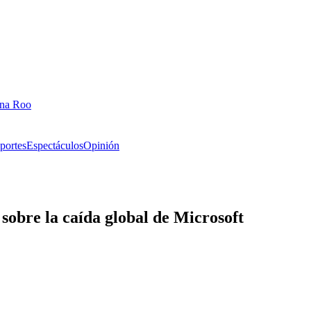
ana Roo
portes
Espectáculos
Opinión
obre la caída global de Microsoft