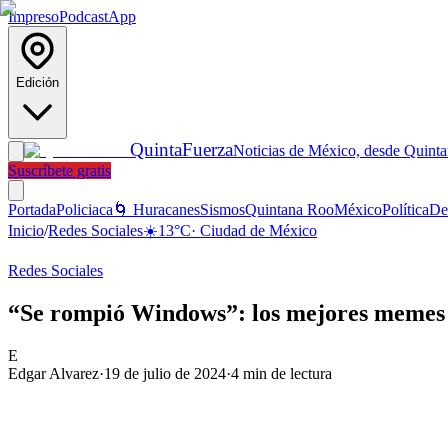
Impreso
Podcast
App
Edición
Quinta
Fuerza
Noticias de México, desde Quint
Suscríbete gratis
Portada
Policiaca
🌀 Huracanes
Sismos
Quintana Roo
México
Política
De
Inicio
/
Redes Sociales
☀️
13
°C
·
Ciudad de México
Redes Sociales
“Se rompió Windows”: los mejores memes s
E
Edgar Alvarez
·
19 de julio de 2024
·
4
min de lectura