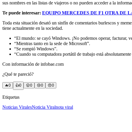
sus nombres en las listas de viajeros o no pueden acceder a la informa
Te puede interesar:
EQUIPO MERCEDES DE F1 OTRA DE L
Toda esta situación desató un sinfín de comentarios burlescos y memes
tiene actualmente en la sociedad.
“El mundo: se cayó Windows. ¡No podemos operar, facturar, ve
“Mientras tanto en la sede de Microsoft”.
“Se rompió Windows”.
“Cuando su computadora portátil de trabajo está absolutamente 
Con información de infobae.com
¿Qué te pareció?
🔥
0
👍
0
😲
0
😢
0
😠
0
Etiquetas
Noticias Virales
Noticia Viral
nota viral